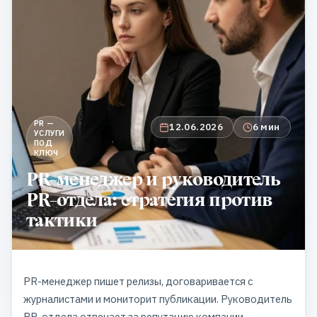
PR —
12.06.2026
6 мин
УСЛУГИ
ПОД
КЛЮЧ
PR-менеджер и руководитель
PR-отдела: стратегия против
тактики
PR-менеджер пишет релизы, договаривается с
журналистами и мониторит публикации. Руководитель
PR-отдела отвечает за репутацию компании,