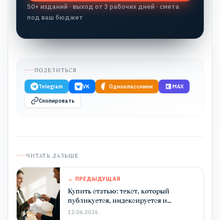
50+ изданий · выход от 3 рабочих дней · смета
под ваш бюджет
ПОДЕЛИТЬСЯ
Telegram
VK
Одноклассники
MAX
Скопировать
ЧИТАТЬ ДАЛЬШЕ
← ПРЕДЫДУЩАЯ
Купить статью: текст, который
публикуется, индексируется и
приводит клиентов
12.06.2026