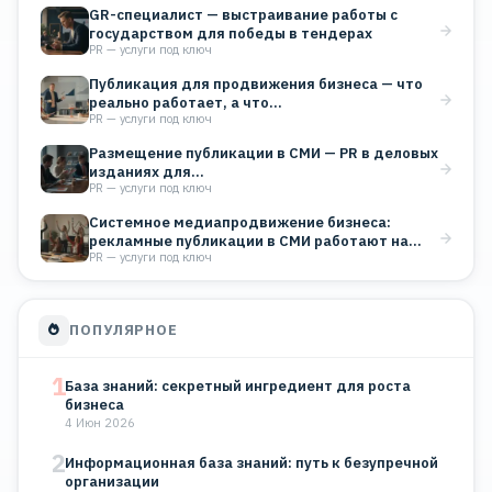
GR-специалист — выстраивание работы с
государством для победы в тендерах
PR — услуги под ключ
Публикация для продвижения бизнеса — что
реально работает, а что…
PR — услуги под ключ
Размещение публикации в СМИ — PR в деловых
изданиях для…
PR — услуги под ключ
Системное медиапродвижение бизнеса:
рекламные публикации в СМИ работают на
PR — услуги под ключ
поток…
ПОПУЛЯРНОЕ
1
База знаний: секретный ингредиент для роста
бизнеса
4 Июн 2026
2
Информационная база знаний: путь к безупречной
организации