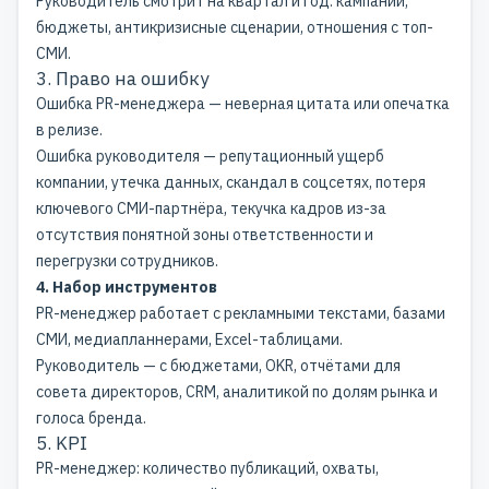
Руководитель смотрит на квартал и год: кампании,
бюджеты, антикризисные сценарии, отношения с топ-
СМИ.
3. Право на ошибку
Ошибка PR-менеджера — неверная цитата или опечатка
в релизе.
Ошибка руководителя — репутационный ущерб
компании, утечка данных, скандал в соцсетях, потеря
ключевого СМИ-партнёра, текучка кадров из-за
отсутствия понятной зоны ответственности и
перегрузки сотрудников.
4. Набор инструментов
PR-менеджер работает с
рекламными текстами
, базами
СМИ, медиапланнерами, Excel-таблицами.
Руководитель — с бюджетами, OKR, отчётами для
совета директоров, CRM, аналитикой по долям рынка и
голоса бренда.
5. KPI
PR-менеджер: количество публикаций, охваты,