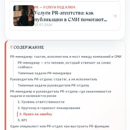
PR — УСЛУГИ ПОД КЛЮЧ
Услуги PR-агентства: как
публикации в СМИ помогают
бизнесу расти
23.07.2026
СОДЕРЖАНИЕ
PR-менеджер: тактик, исполнитель и мост между компанией и СМИ
PR-менеджер — это человек, который отвечает за слово
«сейчас»
Типичные задачи PR-менеджера
Руководитель PR-отдела: стратег, а не исполнитель
Типичные задачи руководителя PR-отдела
PR-менеджер и руководитель PR-отдела: где заканчиваются
задачи и начинаются риски
1. Уровень ответственности
2. Кругозор и горизонт планирования
3. Право на ошибку
5. KPI
Один специалист или PR-отдел: как выстроить PR-функцию