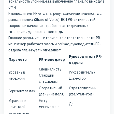
тональность упоминаний, выполнение плана по выходу в
СМИ.
Руководитель PR-отдела: репутационные индексы, доля
рынка в медиа (Share of Voice), ROI PR-активностей,
скорость и качество отработки антикризисных
сценариев, удержание команды.
Главное различие — в горизонте ответственности: PR-
менеджер работает здесь и сейчас, руководитель PR-
отдела планирует и управляет.
Руководитель PR-
Параметр
PR-менеджер
отдела
Специалист /
Уровень в
Руководитель /
Старший
иерархии
Директор
специалист
Оперативный
Стратегический
Горизонт задач
(день–неделя)
(квартал–год)
Управление
Нет /
Да
командой
минимально
Бюджетная