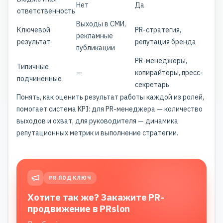
Нет
Да
ответственность
Выходы в СМИ,
Ключевой
PR-стратегия,
рекламные
результат
репутация бренда
публикации
PR-менеджеры,
Типичные
—
копирайтеры, пресс-
подчинённые
секретарь
Понять, как оценить результат работы каждой из ролей,
помогает система KPI: для PR-менеджера — количество
выходов и охват, для руководителя — динамика
репутационных метрик и выполнение стратегии.
PR ПОД КЛЮЧ
Хотите так же? Закажите PR-
продвижение в PRslon