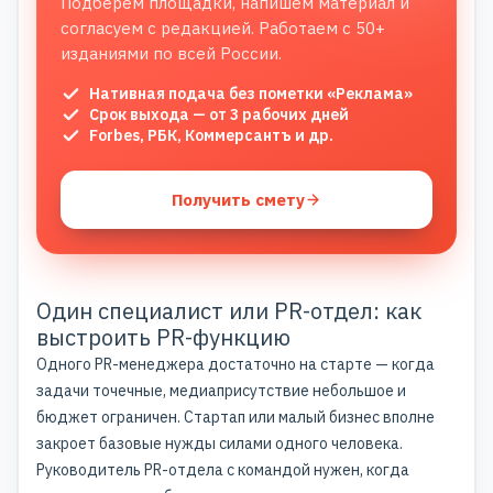
Подберём площадки, напишем материал и
согласуем с редакцией. Работаем с 50+
изданиями по всей России.
Нативная подача без пометки «Реклама»
Срок выхода — от 3 рабочих дней
Forbes, РБК, Коммерсантъ и др.
Получить смету
Один специалист или PR-отдел: как
выстроить PR-функцию
Одного PR-менеджера достаточно на старте — когда
задачи точечные, медиаприсутствие небольшое и
бюджет ограничен. Стартап или малый бизнес вполне
закроет базовые нужды силами одного человека.
Руководитель PR-отдела с командой нужен, когда