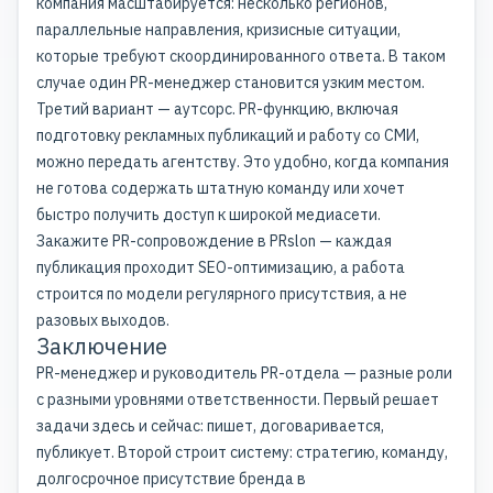
компания масштабируется: несколько регионов,
параллельные направления, кризисные ситуации,
которые требуют скоординированного ответа. В таком
случае один PR-менеджер становится узким местом.
Третий вариант — аутсорс. PR-функцию, включая
подготовку рекламных публикаций и работу со СМИ,
можно передать агентству. Это удобно, когда компания
не готова содержать штатную команду или хочет
быстро получить доступ к широкой медиасети.
Закажите
PR-сопровождение в PRslon
— каждая
публикация проходит SEO-оптимизацию, а работа
строится по модели регулярного присутствия, а не
разовых выходов.
Заключение
PR-менеджер и руководитель PR-отдела — разные роли
с разными уровнями ответственности. Первый решает
задачи здесь и сейчас: пишет, договаривается,
публикует. Второй строит систему: стратегию, команду,
долгосрочное присутствие бренда в