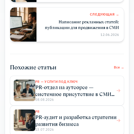
СЛЕДУЮЩАЯ →
Написание рекламных статей:
публикации для продвижения в СМИ
12.06.2026
Похожие статьи
Все →
PR — УСЛУГИ ПОД КЛЮЧ
PR-отдел на аутсорсе —
системное присутствие в СМИ
без найма штатного отдела
08.08.2026
PR
PR-аудит и разработка стратегии
развития бизнеса
23.07.2026