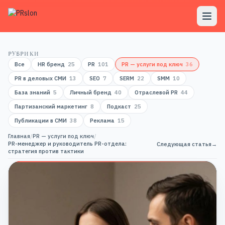
РУБРИКИ
Все
HR бренд
25
PR
101
PR — услуги под ключ
36
PR в деловых СМИ
13
SEO
7
SERM
22
SMM
10
База знаний
5
Личный бренд
40
Отраслевой PR
44
Партизанский маркетинг
8
Подкаст
25
Публикации в СМИ
38
Реклама
15
Главная
/
PR — услуги под ключ
/
PR-менеджер и руководитель PR-отдела:
Следующая статья
→
стратегия против тактики