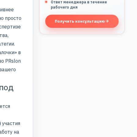
Ответ менеджера в течение
рабочего дня
тивнее
но просто
Получить консультацию
спертизе
ства
,
тегии.
алочки» в
во PRslon
 вашего
 под
ется
 участия
аботу на