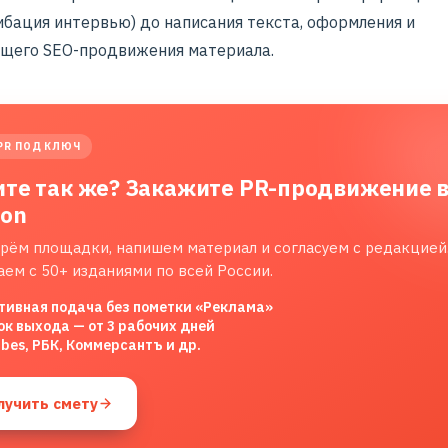
ибация интервью) до написания текста, оформления и
щего SEO-продвижения материала.
PR ПОД КЛЮЧ
ите так же? Закажите PR-продвижение 
lon
рём площадки, напишем материал и согласуем с редакцией
аем с 50+ изданиями по всей России.
тивная подача без пометки «Реклама»
ок выхода — от 3 рабочих дней
rbes, РБК, Коммерсантъ и др.
лучить смету