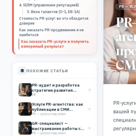
4. SERM (управление репутацией)
PR — УС
5. Виза талантов (O-1, EB-1A)
PR-
Стоимость PR-услуг: во что обходится
доверие
Как заказать PR-продвижение и не
аге
ошибиться
Как заказать PR-услуги и получить
пр
измеримый результат
СМ
ПОХОЖИЕ СТАТЬИ
PR-аудит и разработка
стратегии развития
PR
бизнеса
PR-услуг
Услуги PR-агентства: как
публикации в СМИ
вашей пу
PR — услуги под ключ
помогают бизнесу расти
специали
GR-специалист —
регулярн
выстраивание работы с
PR — услуги под ключ
государством для победы