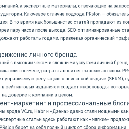
компаний, а экспертные материалы, отвечающие на запро
аудитории. Ключевое отличие подхода PRslon — обязатель
ция. В то время как большинство статей пропадают из по
ерез пару часов после выхода, SEO-оптимизированные ста
олжают работать годами, привлекая органический трафи
движение личного бренда
аний с высоким чеком и сложными услугами личный бренд
ника или топ-менеджера становится главным активом. PR
т управляемую репутацию в поисковой выдаче (SERM), п
 в рейтинговых изданиях и создает инфоповоды, которы
 на доверие к компании в целом.
тент-маркетинг и профессиональные блог
ы вроде VC.ru, Habr и «Дзена» давно стали мощными ка
Экспертные статьи здесь работают как «мягкие» продажи
PRslon берет на себя полный цикл: от сбора информации