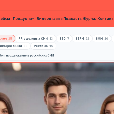
Кейсы
Продукты
Видеоотзывы
Подкасты
Журнал
Контакт
 ключ
35
PR в деловых СМИ
13
SEO
7
SERM
22
SMM
10
икации в СМИ
38
Реклама
15
slon: продвижение в российских СМИ