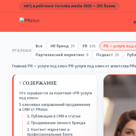
⭐
№1 в рейтинге Voronka.media 2025 — 253 балла
Все
HR бренд
25
PR
101
PR — услуги под
РУБРИКИ
Партизанский маркетинг
8
Подкаст
25
Публ
Главная
/
PR — услуги под ключ
/
PR-услуги под ключ от агентства PR
СОДЕРЖАНИЕ
Что скрывается за понятием «PR-услуги
под ключ»
5 ключевых направлений продвижения
в СМИ от PRslon
1. Публикации в СМИ и статьи
2. Продвижение личного бренда
3. Контент-маркетинг и
профессиональные блоги