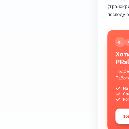
(транскр
последую
Хот
PRs
Подбе
Работ
На
Ср
Fo
По