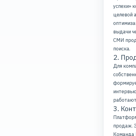
успехи» 
целевой 
оптимиза
выдачи ч
СМИ прод
поиска.
2. Про
Для комп
собствен
формируе
интервью
работают
3. Кон
Платформ
продаж. 
Команда 