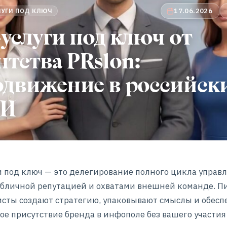
17.06.2026
ЛУГИ ПОД КЛЮЧ
услуги под ключ от
нтства PRslon:
одвижение в российск
И
и под ключ — это делегирование полного цикла управ
бличной репутацией и охватами внешней команде. П
сты создают стратегию, упаковывают смыслы и обесп
ое присутствие бренда в инфополе без вашего участия