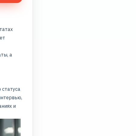
ьтатах
ает
ты, а
 статуса
интервью,
аниях и