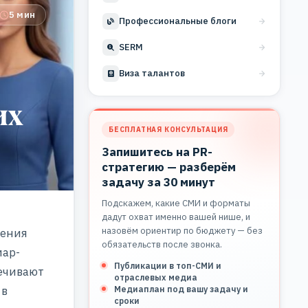
5 мин
Профессиональные блоги
SERM
Виза талантов
их
БЕСПЛАТНАЯ КОНСУЛЬТАЦИЯ
Запишитесь на PR-
стратегию — разберём
задачу за 30 минут
Подскажем, какие СМИ и форматы
дадут охват именно вашей нише, и
назовём ориентир по бюджету — без
ления
обязательств после звонка.
иар-
Публикации в топ-СМИ и
ечивают
отраслевых медиа
 в
Медиаплан под вашу задачу и
сроки