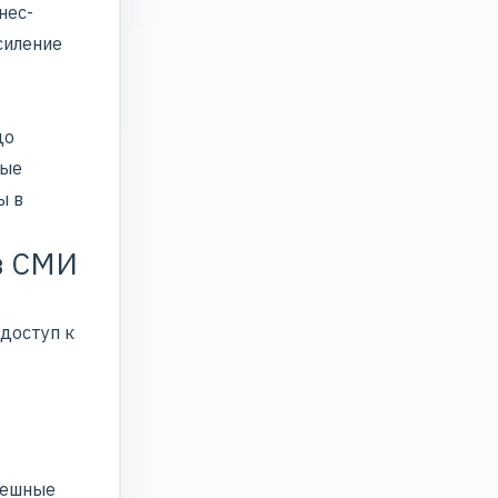
нес-
силение
до
ные
ы в
в СМИ
 доступ к
пешные