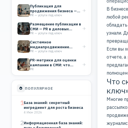
операцио
в тендерах
Публикация для
В бизнес
продвижения бизнеса —
PR — услуги под ключ
что реально работает, а
любой
ре
что…
Размещение публикации в
обладать
СМИ — PR в деловых
узнали. 
PR — услуги под ключ
изданиях для…
превраща
Системное
медиапродвижение
Если вы х
PR — услуги под ключ
бизнеса: рекламные
отчете, а
публикации в СМИ
PR-метрики для оценки
работают на поток…
предлага
кампании в СМИ: что
PR
измерять и зачем
полноценн
Что с
ключ
ПОПУЛЯРНОЕ
Многие п
1
База знаний: секретный
рассылко
ингредиент для роста бизнеса
4 Июн 2026
продвиже
2
журналист
Информационная база знаний:
путь к безупречной