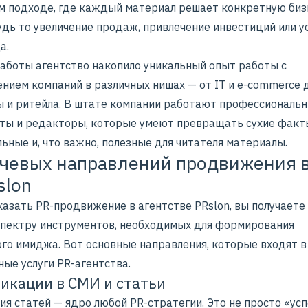
м подходе, где каждый материал решает конкретную биз
удь то увеличение продаж, привлечение инвестиций или у
а.
работы агентство накопило уникальный опыт работы с
нием компаний в различных нишах — от
IT
и e-commerce 
ы
и
ритейла
. В штате компании работают профессиональ
ты и редакторы, которые умеют превращать сухие факт
ьные и, что важно, полезные для читателя материалы.
чевых направлений продвижения 
slon
азать PR-продвижение в агентстве PRslon, вы получаете
спектру инструментов, необходимых для формирования
ого имиджа. Вот основные направления, которые входят в
ые услуги PR-агентства.
ликации в СМИ и статьи
ия статей — ядро любой PR-стратегии. Это не просто «ус