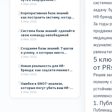
системно
организации
4 Июн 2026
задачу: б
3
Корпоративная база знаний:
HR-бренд
как построить систему, которая
будет работать на…
4 Июн 2026
За годы 
4
продвиже
Система базы знаний: сделайте
свою команду непобедимой
медицин
4 Июн 2026
журналис
5
Создание базы знаний: 7 шагов
увлекател
к успеху, о которых никто…
5 клю
4 Июн 2026
6
от PR
Новая реальность для HR-
бренда: как соцсети меняют
Решив зак
восприятие компании
4 Июн 2026
полному 
7
Ошибки в SWOT-анализе,
которые могут убить ваш HR-
устойчив
бренд и бизнес
4 Июн 2026
комплексн
1. Пуб
Публикац