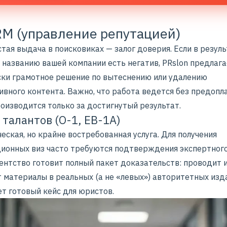
RM (управление репутацией)
истая выдача в поисковиках — залог доверия. Если в резул
 названию вашей компании есть негатив, PRslon предлаг
ки грамотное решение по вытеснению или удалению
вного контента. Важно, что работа ведется без предопла
оизводится только за достигнутый результат.
а талантов (O-1, EB-1A)
ская, но крайне востребованная услуга. Для получения
ионных виз часто требуются подтверждения экспертного
гентство готовит полный пакет доказательств: проводит 
 материалы в реальных (а не «левых») авторитетных изд
т готовый кейс для юристов.