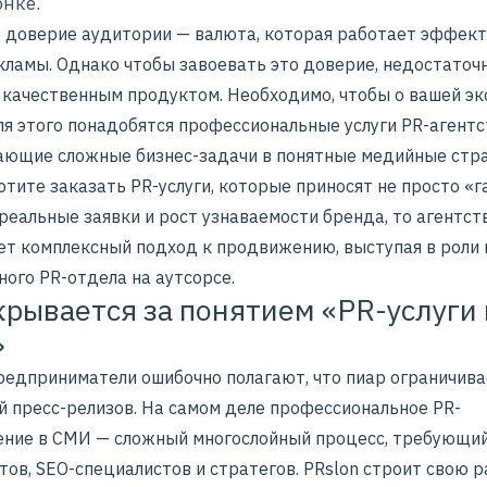
нке.
е доверие аудитории — валюта, которая работает эффек
кламы
. Однако чтобы завоевать это доверие, недостаточ
 качественным продуктом. Необходимо, чтобы о вашей эк
Для этого понадобятся профессиональные
услуги PR-агент
ющие сложные бизнес-задачи в понятные медийные стра
отите заказать PR-услуги, которые приносят не просто «г
 реальные заявки и рост узнаваемости бренда, то агентст
ет комплексный подход к продвижению, выступая в роли
ого PR-отдела на аутсорсе.
крывается за понятием «PR-услуги
»
редприниматели ошибочно полагают, что пиар ограничива
й пресс-релизов. На самом деле профессиональное
PR-
ние в СМИ
— сложный многослойный процесс, требующий
ов, SEO-специалистов и стратегов. PRslon строит свою р