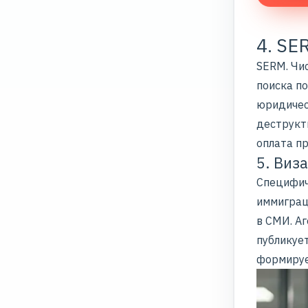
4. SE
SERM
. Ч
поиска по
юридичес
деструкти
оплата пр
5. Виз
Специфиче
иммиграц
в СМИ. А
публикует
формируе