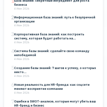
1
База знаний: секретный ингредиент для роста
бизнеса
4 Июн 2026
2
Информационная база знаний: путь к безупречной
организации
4 Июн 2026
3
Корпоративная база знаний: как построить
систему, которая будет работать на…
4 Июн 2026
4
Система базы знаний: сделайте свою команду
непобедимой
4 Июн 2026
5
Создание базы знаний: 7 шагов к успеху, о которых
никто…
4 Июн 2026
6
Новая реальность для HR-бренда: как соцсети
меняют восприятие компании
4 Июн 2026
7
Ошибки в SWOT-анализе, которые могут убить ваш
HR-бренд и бизнес