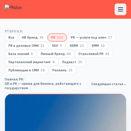
РУБРИКИ
Все
HR бренд
25
PR
101
PR — услуги под ключ
37
PR в деловых СМИ
13
SEO
7
SERM
22
SMM
10
База знаний
5
Личный бренд
40
Отраслевой PR
44
Партизанский маркетинг
8
Подкаст
25
Публикации в СМИ
38
Реклама
15
Главная
/
PR
/
GR и PR — связка для бизнеса, работающего с
Следующая статья
→
государством