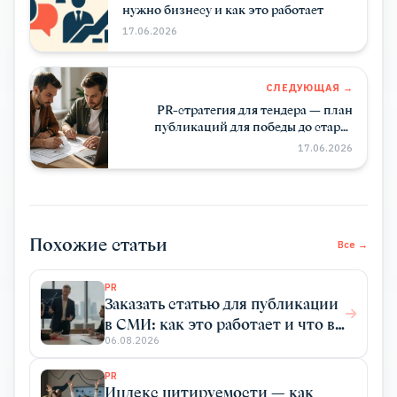
нужно бизнесу и как это работает
17.06.2026
СЛЕДУЮЩАЯ →
PR-стратегия для тендера — план
публикаций для победы до старта
торгов
17.06.2026
Похожие статьи
Все →
PR
Заказать статью для публикации
в СМИ: как это работает и что вы
получаете
06.08.2026
PR
Индекс цитируемости — как