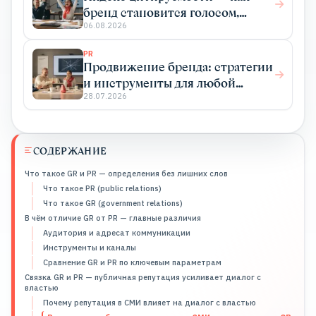
бренд становится голосом,
который цитируют
06.08.2026
PR
Продвижение бренда: стратегии
и инструменты для любой
отрасли
28.07.2026
СОДЕРЖАНИЕ
Что такое GR и PR — определения без лишних слов
Что такое PR (public relations)
Что такое GR (government relations)
В чём отличие GR от PR — главные различия
Аудитория и адресат коммуникации
Инструменты и каналы
Сравнение GR и PR по ключевым параметрам
Связка GR и PR — публичная репутация усиливает диалог с
властью
Почему репутация в СМИ влияет на диалог с властью