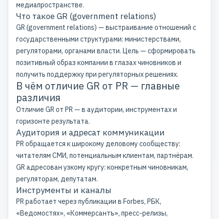
медиапространстве.
Что такое GR (government relations)
GR (government relations) — выстраивание отношений с
государственными структурами: министерствами,
регуляторами, органами власти. Цель — сформировать
позитивный образ компании в глазах чиновников и
получить поддержку при регуляторных решениях.
В чём отличие GR от PR — главные
различия
Отличие GR от PR — в аудитории, инструментах и
горизонте результата.
Аудитория и адресат коммуникации
PR обращается к широкому деловому сообществу:
читателям СМИ, потенциальным клиентам, партнёрам.
GR адресован узкому кругу: конкретным чиновникам,
регуляторам, депутатам.
Инструменты и каналы
PR работает через публикации в Forbes, РБК,
«Ведомостях», «Коммерсантъ»,
пресс-релизы
,