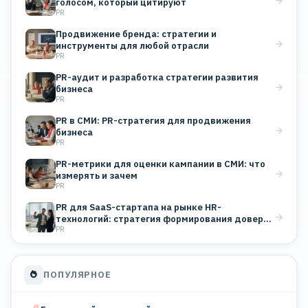
голосом, который цитируют
PR
Продвижение бренда: стратегии и
инструменты для любой отрасли
PR
PR-аудит и разработка стратегии развития
бизнеса
PR
PR в СМИ: PR-стратегия для продвижения
бизнеса
PR
PR-метрики для оценки кампании в СМИ: что
измерять и зачем
PR
PR для SaaS-стартапа на рынке HR-
технологий: стратегия формирования доверия
PR
B2B-клиентов
ПОПУЛЯРНОЕ