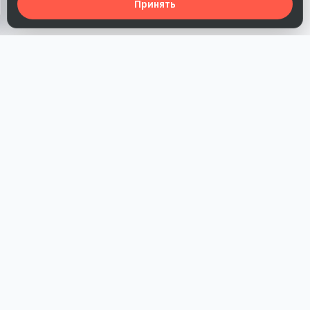
Принять
Наша работа — повысить доверие к бренду, получить охваты
и альтернативные точки касания и за счет этого улучшить
конверсии в продажи.
*Акция действует при условии приобретения одного из
действующих тарифов компании
РАЗДЕЛЫ