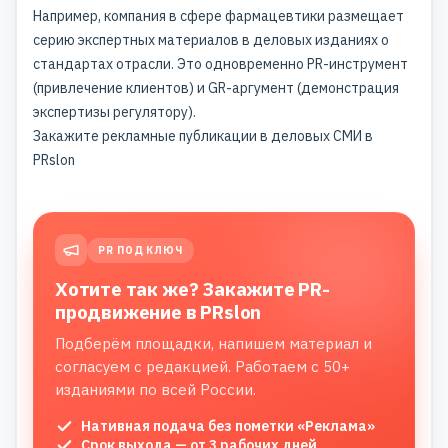
Например, компания в сфере фармацевтики размещает
серию экспертных материалов в деловых изданиях о
стандартах отрасли. Это одновременно PR-инструмент
(привлечение клиентов) и GR-аргумент (демонстрация
экспертизы регулятору).
Закажите рекламные публикации в деловых СМИ в
PRslon
PR ПОД КЛЮЧ
Хотите так же? Закажите PR-
продвижение в PRslon
Подберём площадки, напишем материал и
согласуем с редакцией. Работаем с 50+
изданиями по всей России.
Нативная подача без пометки «Реклама»
Срок выхода — от 3 рабочих дней