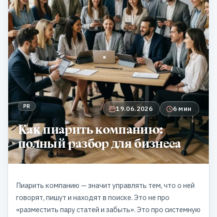
PR
19.06.2026
6 мин
Как пиарить компанию:
полный разбор для бизнеса
Пиарить компанию — значит управлять тем, что о ней
говорят, пишут и находят в поиске. Это не про
«разместить пару статей и забыть». Это про системную