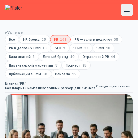
РУБРИКИ
Все
HR бренд
25
PR
101
PR — услуги под ключ
35
PR в деловых СМИ
13
SEO
7
SERM
22
SMM
10
База знаний
5
Личный бренд
40
Отраслевой PR
44
Партизанский маркетинг
8
Подкаст
25
Публикации в СМИ
38
Реклама
15
Главная
/
PR
/
Следующая статья
→
Как пиарить компанию: полный разбор для бизнеса