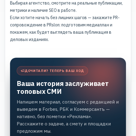
Выбирая агентство, смотрите на реальные публикации,
метрики и наличие SEO в работе.
Если хотите начать без лишних шагов — закажите PR-
сопровождение в PRslon: подготовим медиаплан и
покажем, как будет выглядеть ваша публикация в
деловых изданиях.
ДОЧИТАЛИ? ТЕПЕРЬ ВАШ ХОД
Ваша история заслуживает
топовых СМИ
Напишем материал, согласуем с редакцией и
выведем в Forbes, РБК и Коммерсантъ —
нативно, без пометки «Реклама».
Расскажите о задаче, а смету и площадки
предложим мы.