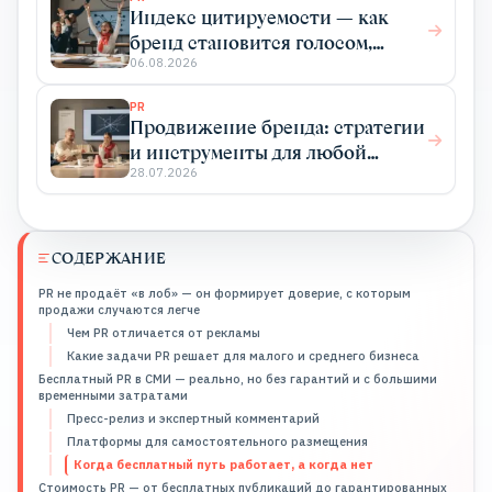
Индекс цитируемости — как
бренд становится голосом,
который цитируют
06.08.2026
PR
Продвижение бренда: стратегии
и инструменты для любой
отрасли
28.07.2026
СОДЕРЖАНИЕ
PR не продаёт «в лоб» — он формирует доверие, с которым
продажи случаются легче
Чем PR отличается от рекламы
Какие задачи PR решает для малого и среднего бизнеса
Бесплатный PR в СМИ — реально, но без гарантий и с большими
временными затратами
Пресс-релиз и экспертный комментарий
Платформы для самостоятельного размещения
Когда бесплатный путь работает, а когда нет
Стоимость PR — от бесплатных публикаций до гарантированных