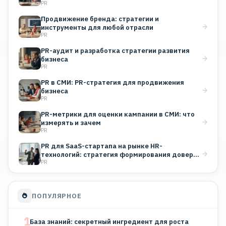
PR
Продвижение бренда: стратегии и
инструменты для любой отрасли
PR
PR-аудит и разработка стратегии развития
бизнеса
PR
PR в СМИ: PR-стратегия для продвижения
бизнеса
PR
PR-метрики для оценки кампании в СМИ: что
измерять и зачем
PR
PR для SaaS-стартапа на рынке HR-
технологий: стратегия формирования доверия
PR
B2B-клиентов
ПОПУЛЯРНОЕ
1
База знаний: секретный ингредиент для роста