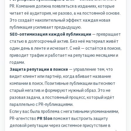
PR. Компания должна появляться в изданиях, которые
читает её аудитория, не разово, а на постоянной основе.
Это создаёт накопительный эффект: каждая новая
публикация усиливает предыдущую.
SEO-оптимизация каждой публикации
— превращает
статью в долгосрочный актив. Без неё материал живёт
один день в ленте и исчезает. С ней — остаётся в поиске,
приводит трафик и работает на репутацию месяцами и
годами.
Защита репутации в поиске
— управление тем, что
видит клиент или партнёр, когда вбивает название
компании в поиск. Позитивные публикации вытесняют
старый негатив и формируют нужный образ. Это не
разовая задача, а постоянный процесс, который идёт
параллельно с PR-публикациями.
Если у вас была проблема с негативными упоминаниями,
PR-агентство
PR Slon
поможет выстроить
защиту
деловой репутации
через системное присутствие в