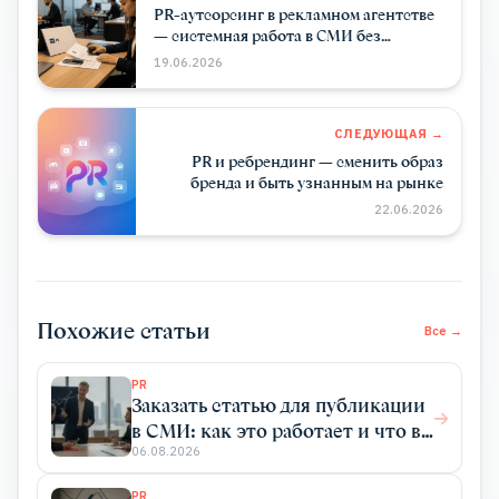
PR-аутсорсинг в рекламном агентстве
— системная работа в СМИ без
штатного отдела
19.06.2026
СЛЕДУЮЩАЯ →
PR и ребрендинг — сменить образ
бренда и быть узнанным на рынке
22.06.2026
Похожие статьи
Все →
PR
Заказать статью для публикации
в СМИ: как это работает и что вы
получаете
06.08.2026
PR