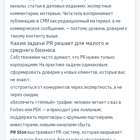
каналы:
статьи в деловых изданиях
, экспертные
комментарии, интервью. Читатель воспринимает
публикацию в СМИ как редакционный материал, а не
коммерческое сообщение, — поэтому уровень доверия к
такому контенту выше.
Какие задачи PR решает для малого и
среднего бизнеса
Собственники часто думают, что PR нужен только
корпорациям. На практике задачи одинаковые:
сформировать доверие у новых клиентов, которые вас
не знают;
отстроиться от конкурентов через экспертность, а не
через скидки;
обеспечить «тёплый» трафик: человек читает о вас
в
Forbes
или РБК — и приходит уже лояльным;
поддержать переговоры с крупными партнёрами,
инвесторами, новыми каналами сбыта.
PR Slon
выстраивает PR-систему, которая закрывает
эти задачи. Без хаоса, без разовых «выстрелов» —