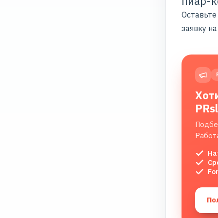
пиар-к
Оставьте
заявку на
Хот
PRs
Подбе
Работ
На
Ср
Fo
По