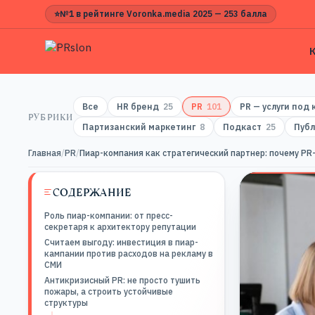
⭐
№1 в рейтинге Voronka.media 2025 — 253 балла
Все
HR бренд
25
PR
101
PR — услуги под
РУБРИКИ
Партизанский маркетинг
8
Подкаст
25
Публ
Главная
/
PR
/
Пиар-компания как стратегический партнер: почему PR
СОДЕРЖАНИЕ
Роль пиар-компании: от пресс-
секретаря к архитектору репутации
Считаем выгоду: инвестиция в пиар-
кампании против расходов на рекламу в
СМИ
Антикризисный PR: не просто тушить
пожары, а строить устойчивые
структуры