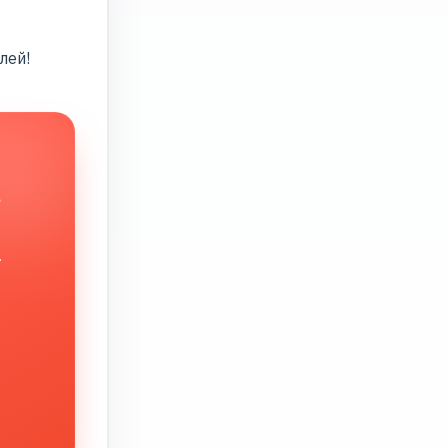
лей!
в
.