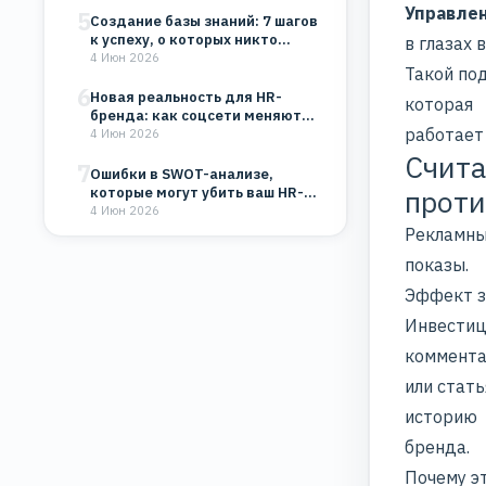
Управле
5
Создание базы знаний: 7 шагов
к успеху, о которых никто…
в глазах 
4 Июн 2026
Такой по
6
Новая реальность для HR-
которая
бренда: как соцсети меняют
работает
восприятие компании
4 Июн 2026
Счита
7
Ошибки в SWOT-анализе,
проти
которые могут убить ваш HR-
бренд и бизнес
4 Июн 2026
Рекламны
показы.
Эффект з
Инвестиц
коммент
или стат
историю
бренда.
Почему э