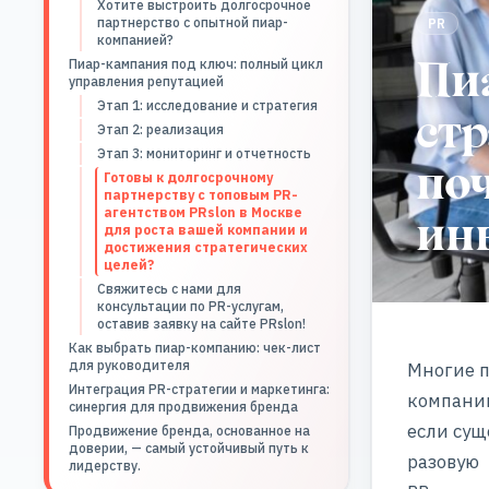
Хотите выстроить долгосрочное
партнерство с опытной пиар-
PR
компанией?
Пи
Пиар-кампания под ключ: полный цикл
управления репутацией
Этап 1: исследование и стратегия
стр
Этап 2: реализация
Этап 3: мониторинг и отчетность
по
Готовы к долгосрочному
партнерству с топовым PR-
инв
агентством PRslon в Москве
для роста вашей компании и
достижения стратегических
целей?
Свяжитесь с нами для
консультации по PR-услугам,
оставив заявку на сайте PRslon!
Как выбрать пиар-компанию: чек-лист
для руководителя
Многие п
Интеграция PR-стратегии и маркетинга:
компани
синергия для продвижения бренда
если сущ
Продвижение бренда, основанное на
доверии, — самый устойчивый путь к
разовую
лидерству.