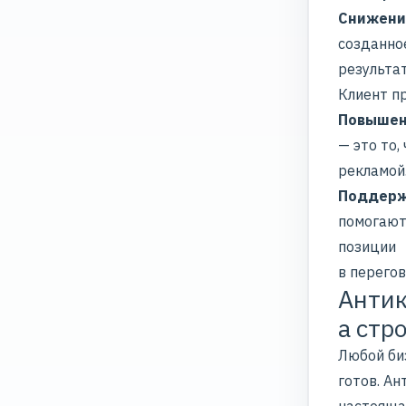
Снижение
созданно
результа
Клиент п
Повышен
— это то
рекламой
Поддерж
помогают
позиции
в перегов
Антик
а стр
Любой биз
готов.
Ан
настояща