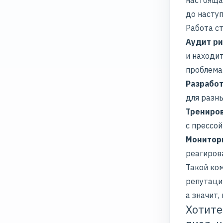
до наступ
Работа с
Аудит ри
и находи
проблема
Разработ
для разны
Трениро
с прессой
Монитор
реагирова
Такой ко
репутаци
а значит,
Хотите