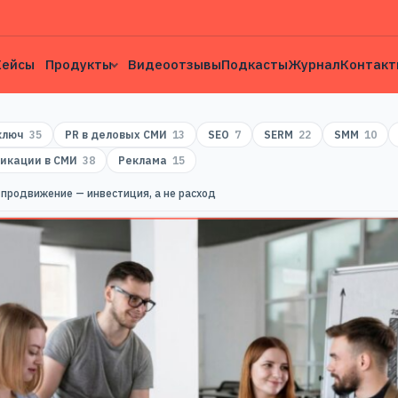
Кейсы
Продукты
Видеоотзывы
Подкасты
Журнал
Контакт
 ключ
35
PR в деловых СМИ
13
SEO
7
SERM
22
SMM
10
икации в СМИ
38
Реклама
15
-продвижение — инвестиция, а не расход