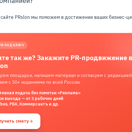
омпанией?
 сайте PRslon
мы поможем в достижении ваших бизнес-це
PR ПОД КЛЮЧ
ите так же? Закажите PR-продвижение 
lon
рём площадки, напишем материал и согласуем с редакцией
аем с 50+ изданиями по всей России.
тивная подача без пометки «Реклама»
ок выхода — от 3 рабочих дней
rbes, РБК, Коммерсантъ и др.
лучить смету