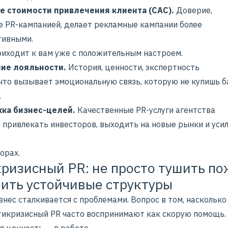
 стоимости привлечения клиента (CAC).
Доверие,
е PR-кампанией, делает рекламные кампании более
тивными.
риходит к вам уже с положительным настроем.
ие лояльности.
История, ценности, экспертность
, что вызывает эмоциональную связь, которую не купишь 
.
ка бизнес-целей.
Качественные PR-услуги агентства
 привлекать инвесторов, выходить на новые рынки и уси
орах.
ризисный PR: не просто тушить по
оить устойчивые структуры
нес сталкивается с проблемами. Вопрос в том, насколько 
тикризисный PR
часто воспринимают как скорую помощь. 
я ценность — в работе