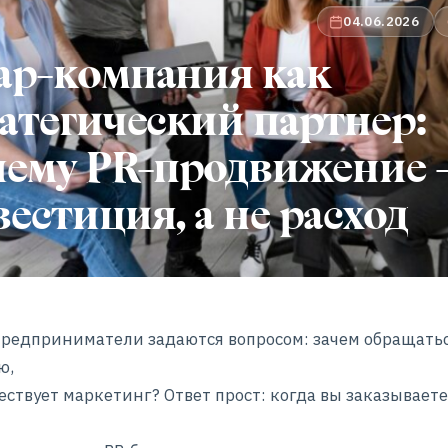
04.06.2026
ар-компания как
атегический партнер:
чему PR-продвижение
естиция, а не расход
редприниматели задаются вопросом: зачем обращатьс
ю,
ествует маркетинг? Ответ прост: когда вы заказываете