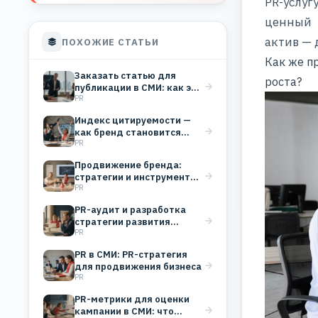
PR-услуг
ценный
актив — 
ПОХОЖИЕ СТАТЬИ
Как же п
Заказать статью для
роста?
публикации в СМИ: как это
PR
работает и…
Индекс цитируемости —
как бренд становится
PR
голосом, который
цитируют
Продвижение бренда:
стратегии и инструменты
PR
для любой отрасли
PR-аудит и разработка
стратегии развития
PR
бизнеса
PR в СМИ: PR-стратегия
для продвижения бизнеса
PR
PR-метрики для оценки
кампании в СМИ: что