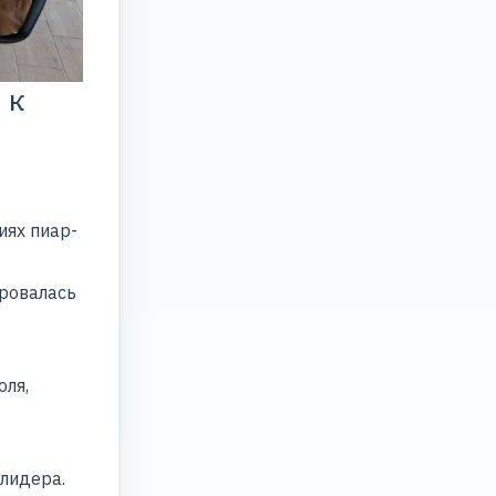
 к
иях пиар-
ировалась
ля,
лидера.