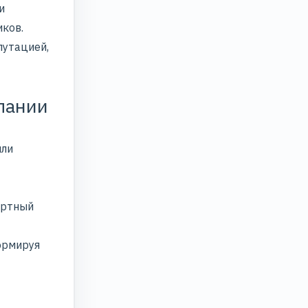
и
иков.
путацией,
пании
или
ертный
ормируя