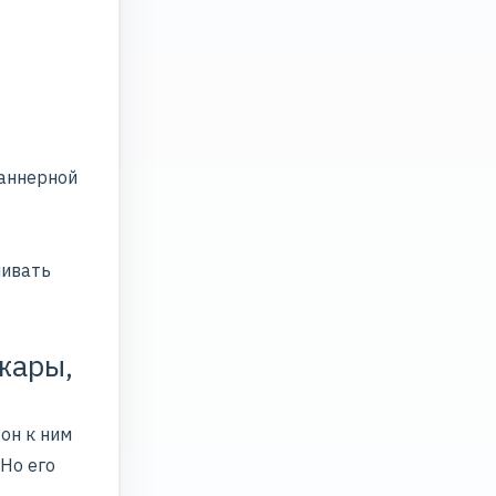
баннерной
ливать
жары,
он к ним
Но его