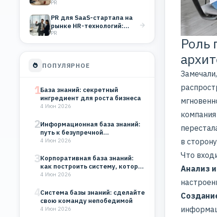
PR
измерять и зачем
PR для SaaS-стартапа на
рынке HR-технологий:
PR
стратегия формирования
Роль 
доверия B2B-клиентов
архит
ПОПУЛЯРНОЕ
Замечали
распрост
1
База знаний: секретный
ингредиент для роста бизнеса
мгновенно
4 Июн 2026
компания
2
Информационная база знаний:
перестал
путь к безупречной
в сторону
организации
4 Июн 2026
Что входи
3
Корпоративная база знаний:
как построить систему, которая
Анализ 
будет работать на…
4 Июн 2026
настроен
4
Система базы знаний: сделайте
Создани
свою команду непобедимой
информац
4 Июн 2026