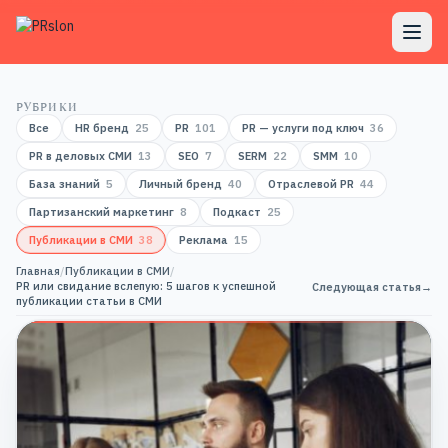
РУБРИКИ
Все
HR бренд
25
PR
101
PR — услуги под ключ
36
PR в деловых СМИ
13
SEO
7
SERM
22
SMM
10
База знаний
5
Личный бренд
40
Отраслевой PR
44
Партизанский маркетинг
8
Подкаст
25
Публикации в СМИ
38
Реклама
15
Главная
/
Публикации в СМИ
/
PR или свидание вслепую: 5 шагов к успешной
Следующая статья
→
публикации статьи в СМИ