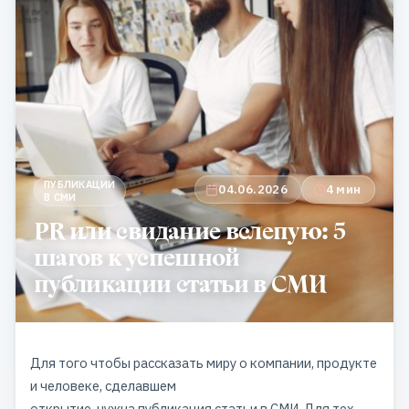
ПУБЛИКАЦИИ
04.06.2026
4 мин
В СМИ
PR или свидание вслепую: 5
шагов к успешной
публикации статьи в СМИ
Для того чтобы рассказать миру о компании, продукте
и человеке, сделавшем
открытие, нужна публикация статьи в СМИ. Для тех,