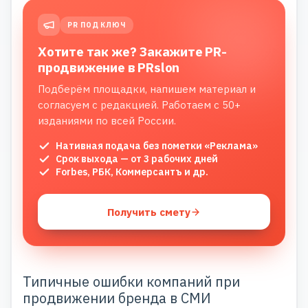
PR ПОД КЛЮЧ
Хотите так же? Закажите PR-
продвижение в PRslon
Подберём площадки, напишем материал и
согласуем с редакцией. Работаем с 50+
изданиями по всей России.
Нативная подача без пометки «Реклама»
Срок выхода — от 3 рабочих дней
Forbes, РБК, Коммерсантъ и др.
Получить смету
Типичные ошибки компаний при
продвижении бренда в СМИ