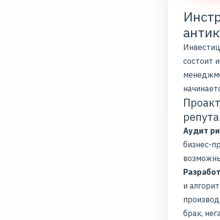
Инстр
антик
Инвестици
состоит и
менеджм
начинаетс
Проакт
репута
Аудит ри
бизнес-пр
возможны
Разработ
и алгори
производ
брак, нег