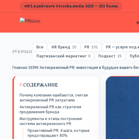
⭐
№1 в рейтинге Voronka.media 2025 — 253 балла
Все
HR бренд
25
PR
101
PR — услуги под
РУБРИКИ
Партизанский маркетинг
8
Подкаст
25
Публ
Главная
/
SERM
/
Антикризисный PR: инвестиция в будущее вашего биз
СОДЕРЖАНИЕ
Почему компании ошибаются, считая
антикризисный PR затратами
Антикризисный PR как стратегия
продвижения бренда
Инструменты и этапы построения
системы антикризисного PR
Проактивный PR: 4 шага, которые
предотвращают 80%