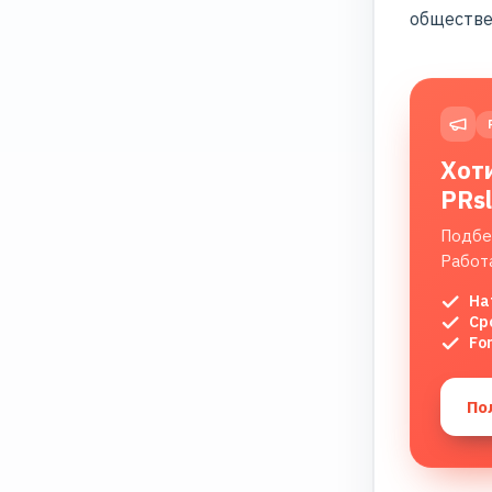
обществе
Хот
PRs
Подбе
Работ
На
Ср
Fo
По