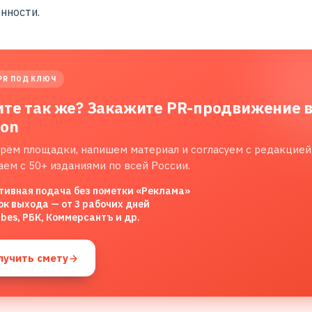
нности.
PR ПОД КЛЮЧ
ите так же? Закажите PR-продвижение 
lon
рём площадки, напишем материал и согласуем с редакцией
аем с 50+ изданиями по всей России.
тивная подача без пометки «Реклама»
ок выхода — от 3 рабочих дней
rbes, РБК, Коммерсантъ и др.
лучить смету