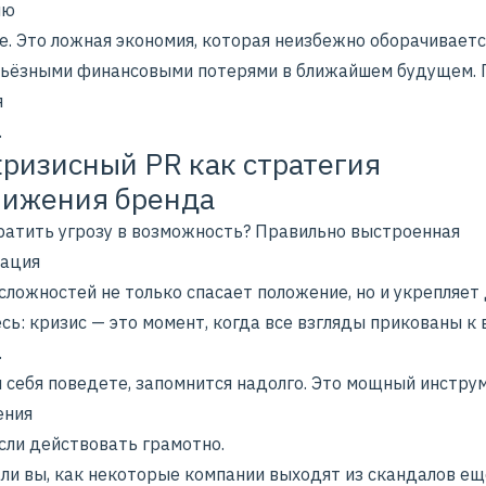
ию
е. Это ложная экономия, которая неизбежно оборачивает
рьёзными финансовыми потерями в ближайшем будущем.
я
.
ризисный PR как стратегия
вижения бренда
ратить угрозу в возможность? Правильно выстроенная
ация
сложностей не только спасает положение, но и укрепляет
ь: кризис — это момент, когда все взгляды прикованы к
.
ы себя поведете, запомнится надолго. Это мощный инстру
ения
сли действовать грамотно.
 ли вы, как некоторые компании выходят из скандалов ещ