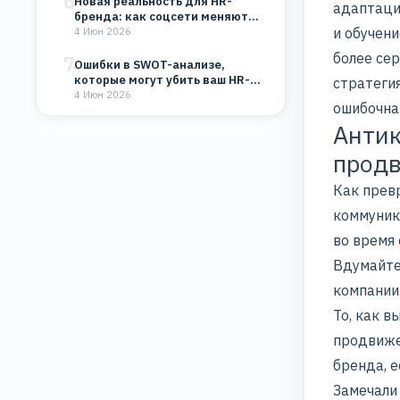
6
Новая реальность для HR-
адаптац
бренда: как соцсети меняют
восприятие компании
и обучени
4 Июн 2026
более се
7
Ошибки в SWOT-анализе,
которые могут убить ваш HR-
стратеги
бренд и бизнес
4 Июн 2026
ошибочна
Антик
прод
Как прев
коммуник
во время 
Вдумайтес
компании
То, как в
продвиж
бренда, е
Замечали