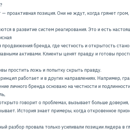
?
 — проактивная позиция. Они не ждут, когда грянет гром,
ются в развитие систем реагирования. Это и есть настоя
исная
я продвижения бренда
, где честность и открытость стано
лавными активами. Клиенты ценят правду и готовы прост
овы простить ложь и попытку скрыть правду.
принцип работает и в других направлениях. Например, гр
ние личного бренда
основано на честности и подлинности
ль,
открыто говорит о проблемах, вызывает больше доверия, 
крывает. История знает примеры, когда откровенное приз
ый разбор провала только усиливали позиции лидера в г