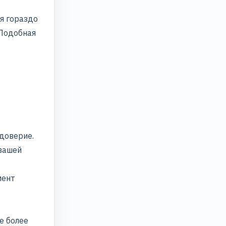
ся гораздо
 Подобная
 доверие.
 вашей
мент
е более