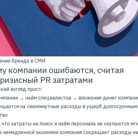
ние бренда в СМИ
у компании ошибаются, считая
ризисный PR затратами
кий взгляд прост:
омпании → найм специалистов → вложение денег компани
ещается на сиюминутные расходы в ущерб долгосрочным 
тво
 что затраты на поиск и найм персонала не окупаются мг
е немедленной экономии компания сокращает расходы н