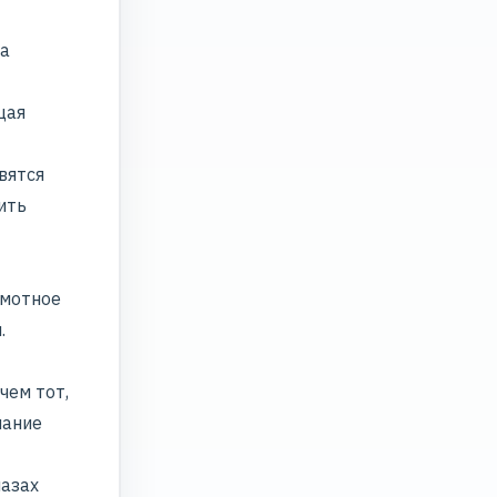
 а
щая
вятся
ить
амотное
.
чем тот,
нание
лазах