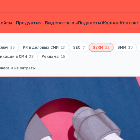
Кейсы
Продукты
Видеоотзывы
Подкасты
Журнал
Контакт
 ключ
35
PR в деловых СМИ
13
SEO
7
SERM
22
SMM
10
икации в СМИ
38
Реклама
15
неса, а не затраты