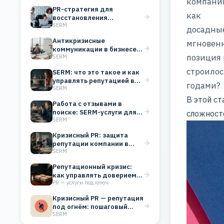
компании
PR-стратегия для
как
восстановления
SERM
репутации: как исправить
досадные
ошибки и вернуть доверие
Антикризисные
мгновенн
коммуникации в бизнесе:
позиция 
SERM
как защитить репутацию
до и во…
строилос
SERM: что это такое и как
управлять репутацией в
годами?
SERM
поиске
В этой с
Работа с отзывами в
поиске: SERM-услуги для
сложносте
SERM
бизнеса
Кризисный PR: защита
репутации компании в
SERM
СМИ
Репутационный кризис:
как управлять доверием,
PR — услуги под ключ
когда всё идёт не так
Кризисный PR — репутация
под огнём: пошаговый
SERM
план от PR…