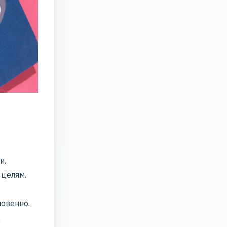
и.
целям.
новенно.
а