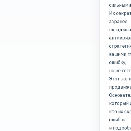
сильными
Их секрет
заранее
вкладыва
антикриз
стратеги
вашими г
ошибку,
но не гот
Этот же 
продвиже
Основате
который 
кто их с
ошибок
и подробн