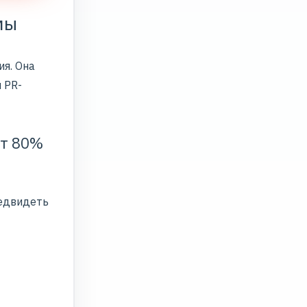
мы
ия. Она
 PR-
ют 80%
редвидеть