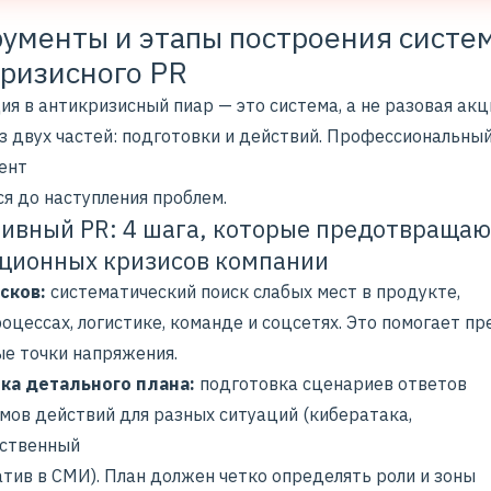
ументы и этапы построения систе
ризисного PR
я в антикризисный пиар — это система, а не разовая акц
з двух частей: подготовки и действий. Профессиональный
ент
я до наступления проблем.
ивный PR: 4 шага, которые предотвраща
ционных кризисов компании
сков:
систематический поиск слабых мест в продукте,
оцессах, логистике, команде и соцсетях. Это помогает п
е точки напряжения.
ка детального плана:
подготовка сценариев ответов
тмов действий для разных ситуаций (кибератака,
ственный
атив в СМИ). План должен четко определять роли и зоны