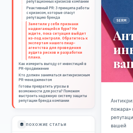
репутационных кризисов компании
Реактивный PR: 3 принципа работы
с кризисом, которые спасут
репутацию бренда
SERM
Заметили у себя признаки
надвигающейся бури? Не
Ан
ждите, пока ситуация выйдет
из-под контроля. Обратитесь к
экспертам нашего пиар-
ин
агентства для проведения
аудита рисков и разработки
плана.
ваш
Как измерить выгоду от инвестиций в
PR-продвижение
Кто должен заниматься антикризисным
PR-менеджментом
Готовы превратить угрозы в
возможности для роста? Поможем
выстроить надежную систему защиты
Антикриз
репутации бренда компании
пожара» 
репутаци
ПОХОЖИЕ СТАТЬИ
вашей