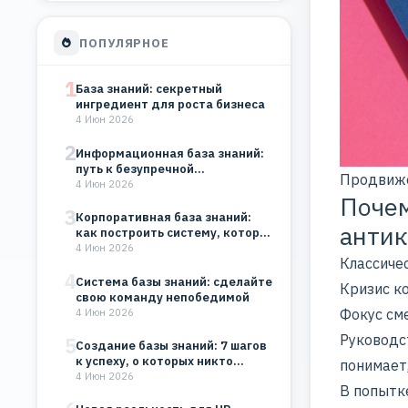
ПОПУЛЯРНОЕ
1
База знаний: секретный
ингредиент для роста бизнеса
4 Июн 2026
2
Информационная база знаний:
путь к безупречной
Продвиже
организации
4 Июн 2026
Почем
3
Корпоративная база знаний:
антик
как построить систему, которая
будет работать на…
4 Июн 2026
Классичес
4
Система базы знаний: сделайте
Кризис к
свою команду непобедимой
Фокус см
4 Июн 2026
Руководс
5
Создание базы знаний: 7 шагов
к успеху, о которых никто…
понимает,
4 Июн 2026
В попытк