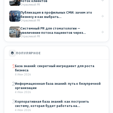
поток клиентов
Отраслевой PR
Публикация в профильных СМИ: зачем это
бизнесу и как выбрать…
Отраслевой PR
Системный PR для стоматологии —
увеличение потока пациентов через
Отраслевой PR
публикации…
ПОПУЛЯРНОЕ
1
База знаний: секретный ингредиент для роста
бизнеса
4 Июн 2026
2
Информационная база знаний: путь к безупречной
организации
4 Июн 2026
3
Корпоративная база знаний: как построить
систему, которая будет работать на…
4 Июн 2026