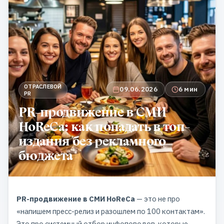
ОТРАСЛЕВОЙ
09.06.2026
6 мин
PR
PR-продвижение в СМИ
HoReCa: как попадать в топ-
издания без рекламного
бюджета
PR-продвижение в СМИ HoReCa
— это не про
«напишем пресс-релиз и разошлем по 100 контактам».
Это про системный отбор инфоповодов, которые