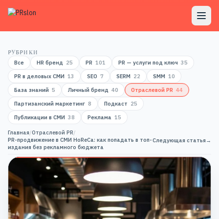
РУБРИКИ
Все
HR бренд
25
PR
101
PR — услуги под ключ
35
PR в деловых СМИ
13
SEO
7
SERM
22
SMM
10
База знаний
5
Личный бренд
40
Отраслевой PR
44
Партизанский маркетинг
8
Подкаст
25
Публикации в СМИ
38
Реклама
15
Главная
/
Отраслевой PR
/
PR-продвижение в СМИ HoReCa: как попадать в топ-
Следующая статья
→
издания без рекламного бюджета