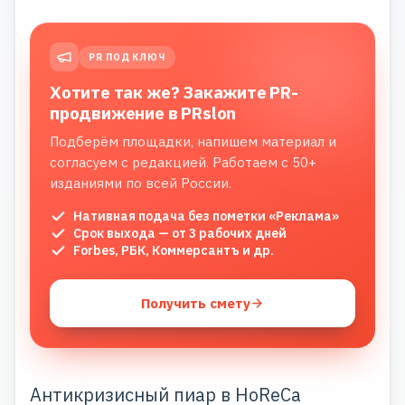
PR ПОД КЛЮЧ
Хотите так же? Закажите PR-
продвижение в PRslon
Подберём площадки, напишем материал и
согласуем с редакцией. Работаем с 50+
изданиями по всей России.
Нативная подача без пометки «Реклама»
Срок выхода — от 3 рабочих дней
Forbes, РБК, Коммерсантъ и др.
Получить смету
Антикризисный пиар в HoReCa