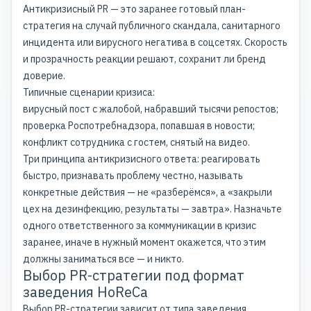
Антикризисный PR
— это заранее готовый план-
стратегия на случай публичного скандала, санитарного
инцидента или вирусного негатива в соцсетях. Скорость
и прозрачность реакции решают, сохранит ли бренд
доверие.
Типичные сценарии кризиса:
вирусный пост с жалобой, набравший тысячи репостов;
проверка Роспотребнадзора, попавшая в новости;
конфликт сотрудника с гостем, снятый на видео.
Три принципа антикризисного ответа: реагировать
быстро, признавать проблему честно, называть
конкретные действия — не «разберёмся», а «закрыли
цех на дезинфекцию, результаты — завтра». Назначьте
одного ответственного за коммуникации в кризис
заранее, иначе в нужный момент окажется, что этим
должны заниматься все — и никто.
Выбор PR-стратегии под формат
заведения HoReCa
Выбор
PR-стратегии
зависит от типа заведения,