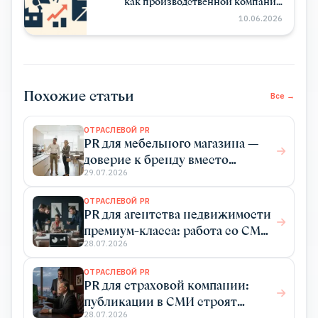
как производственной компании
стать заметной в отрасли
10.06.2026
Похожие статьи
Все →
ОТРАСЛЕВОЙ PR
PR для мебельного магазина —
доверие к бренду вместо
бесконечных акций
29.07.2026
ОТРАСЛЕВОЙ PR
PR для агентства недвижимости
премиум-класса: работа со СМИ
как инструмент продаж
28.07.2026
ОТРАСЛЕВОЙ PR
PR для страховой компании:
публикации в СМИ строят
доверие и приводят клиентов
28.07.2026