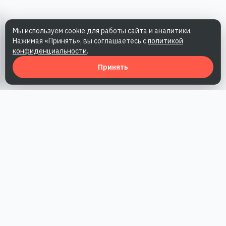
Мы используем cookie для работы сайта и аналитики.
Нажимая «Принять», вы соглашаетесь с
политикой
конфиденциальности
.
Принять
Наша работа — повысить доверие к бренду, получить охваты
и альтернативные точки касания и за счет этого улучшить
конверсии в продажи.