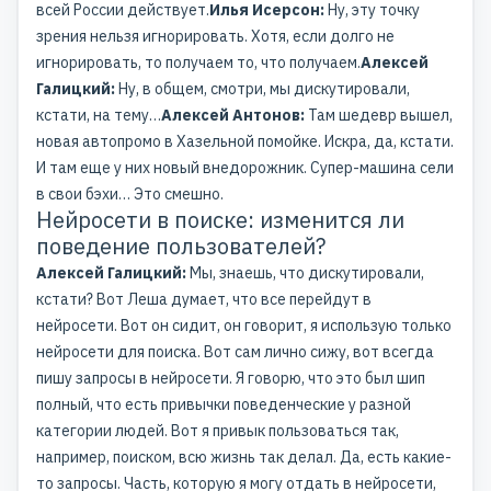
всей России действует.
Илья Исерсон:
Ну, эту точку
зрения нельзя игнорировать. Хотя, если долго не
игнорировать, то получаем то, что получаем.
Алексей
Галицкий:
Ну, в общем, смотри, мы дискутировали,
кстати, на тему…
Алексей Антонов:
Там шедевр вышел,
новая автопромо в Хазельной помойке. Искра, да, кстати.
И там еще у них новый внедорожник. Супер-машина сели
в свои бэхи… Это смешно.
Нейросети в поиске: изменится ли
поведение пользователей?
Алексей Галицкий:
Мы, знаешь, что дискутировали,
кстати? Вот Леша думает, что все перейдут в
нейросети. Вот он сидит, он говорит, я использую только
нейросети для поиска. Вот сам лично сижу, вот всегда
пишу запросы в нейросети. Я говорю, что это был шип
полный, что есть привычки поведенческие у разной
категории людей. Вот я привык пользоваться так,
например, поиском, всю жизнь так делал. Да, есть какие-
то запросы. Часть, которую я могу отдать в нейросети,