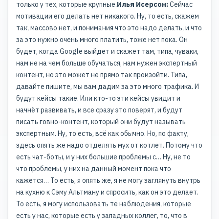
только у тех, которые крупные.
Илья Исерсон:
Сейчас
мотивации его делать нет никакого. Ну, то есть, скажем
так, массово нет, и понимания что это надо делать, и что
за это нужно очень много платить, тоже нет пока. Он
будет, когда Google выйдет и скажет там, типа, чуваки,
нам не на чем больше обучаться, нам нужен экспертный
контент, но это может не прямо так произойти. Типа,
давайте пишите, мы вам дадим за это много трафика. И
будут кейсы такие. Или кто-то эти кейсы увидит и
начнёт развивать, и все сразу это поверят, и будут
писать говно-контент, который они будут называть
экспертным. Ну, то есть, всё как обычно. Но, по факту,
здесь опять же надо отделять мух от котлет. Потому что
есть чат-боты, и у них большие проблемы с… Ну, не то
что проблемы, у них на данный момент пока что
кажется… То есть, я опять же, я не могу заглянуть внутрь
на кухню к Сэму Альтману и спросить, как он это делает.
То есть, я могу использовать те наблюдения, которые
есть у нас, которые есть у западных коллег, то, что в