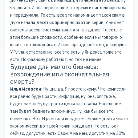
доменах кучу сайтов и написал, что черная это белая. Ну,
я условно. И она через какое-то время их индексировала
и передумала. То есть, все это напоминает такой спам в
духе начала десятых примерно из этой серии. У них нет
системы весов, системы траста и так далее. То есть, с
этим большие сложности, особенно если мы говорим о
каких-то таких кейсах. И они гораздо реже индексируют.
У Гугла, естественно, все это есть, у Яндекса тоже это
есть. По-разному работают, но тем не менее.
Будущее для малого бизнеса:
возрождение или окончательная
смерть?
Илья Исерсон:
Ну, да, да. Я просто к чему. Что комиссии
все равно будут расти. Инфляция, ну, она, опять же,
будет расти. Будут расти цены на товары. Население
там будет беднеть плюс-минус. Ну, как бы, все это
понимают. Вот. И рано или поздно мы можем дойти чисто
экономически до такой точки, когда вот, то есть, вот
сейчас, допустим, есть Озон. А на нем, допустим, на 30%