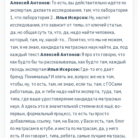
Алексей Антонов:
То есть, вы действительно идёте по
экспертам, делаете исследования, там, что лаборатория
1, что лаборатория 2…
Илья Исерсон:
Ну, насчёт
исследования, это зависит от темы, от ключей статьи,
да, но общая суть та, что, да, надо найти человека,
который, там, ну, какой-то… Понятно, что мы не можем,
там, я не знаю, кандидата матрасных наук найти, да, под
каждый текст.
Алексей Антонов:
Я про это говорю, что
как будто бы ты рассказываешь, как будто там, каждый
гвоздь экспертам.
Илья Исерсон:
Где-то его даёт
бренд. Понимаешь? И опять же, вопрос же не в том,
чтобы, ну, то есть, там, не знаю, если ты, там, с ГОСами
работаешь, да, и тебе надо найти эксперта, туда, там,
типа, где ваше удостоверение кандидата матрасных
наук. А здесь это в значительной степени всё ещё, во-
первых, формальный процесс, то есть ты просто
добавляешь ссылку, там, на Васю, у Васи есть, там, блог
по матрасам в ютубе, и инста по матрасам, да, у него
есть. И он говорит, типа, ребята, самые лучшие матрасы,