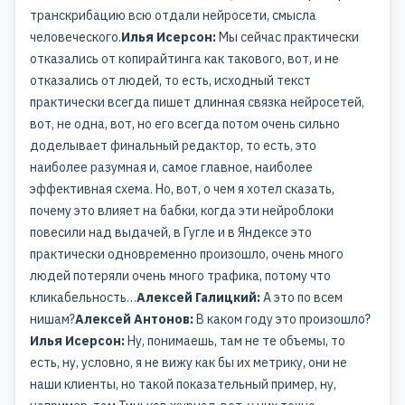
транскрибацию всю отдали нейросети, смысла
человеческого.
Илья Исерсон:
Мы сейчас практически
отказались от копирайтинга как такового, вот, и не
отказались от людей, то есть, исходный текст
практически всегда пишет длинная связка нейросетей,
вот, не одна, вот, но его всегда потом очень сильно
доделывает финальный редактор, то есть, это
наиболее разумная и, самое главное, наиболее
эффективная схема. Но, вот, о чем я хотел сказать,
почему это влияет на бабки, когда эти нейроблоки
повесили над выдачей, в Гугле и в Яндексе это
практически одновременно произошло, очень много
людей потеряли очень много трафика, потому что
кликабельность…
Алексей Галицкий:
А это по всем
нишам?
Алексей Антонов:
В каком году это произошло?
Илья Исерсон:
Ну, понимаешь, там не те объемы, то
есть, ну, условно, я не вижу как бы их метрику, они не
наши клиенты, но такой показательный пример, ну,