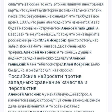
оплатить в России. То есть, это как минимум иностранная
карта, что сужает аудиторию до значительной степени
гиков. Это, безусловно, не означает, что так будет все
время. 100%, что рано или поздно это изменится. И это
будет массовым инструментом.
Алексей Галицкий:
А
DeepSeek ты не упоминаешь, потому что он не парсит в
российский рынок?
Илья Исерсон:
Просто потому, что
забыл. Все чат-боты, они все дают очень мало
трафика.
Алексей Антонов:
А ты хочешь душный
подкаст сегодня немножко сделать?
Алексей
Галицкий
: А я на тебя посмотрел.
Илья Исерсон:
Было
бы душно, и он бы про GPT чат спросил.
Российские нейросети против
западных: сравнение качества и
перспектив
Алексей Антонов:
А у меня следующий вопрос. А
изменится в какую сторону? Тут очень важно, на самом
деле, куда изменится. А то останемся мы с