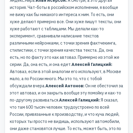
Яндекс.Нира.
Илья Исерсон:
А смотри, а это другая
история. Чат-боты в российском исполнении, я вообще
не вижу как бы никакого интереса к ним. То есть, они
хуже делают примерно все. Они хуже пишут тексты, они
хуже работают с таблицами. Мы делали как-то
эксперимент, сравнивали написание текстов
различными нейронками, с точки зрения фактчекинга,
стилистики, с точки зрения качества текста. Да, она
есть, но по факту это как автоваз. Примерно из этой же
серии. Да, она есть, и она едет.
Алексей Галицкий:
Автоваз, если в этой аналогии его используют, в Москве
мало, а по России много. Мы это то, что с тобой
обсуждали вчера.
Алексей Антонов:
Он не обесточил за
этот автоваз, и он закрыть вообще эту помойку и как-то
по-другому развиваться.
Алексей Галицкий:
Я сказал,
что там 600 тысяч человек трудоустроено по всей
России, привязанные к производству, и что куча людей,
которых ты просто не видишь, используют автомобили,
они даже становятся лучше. То есть, может быть, это по