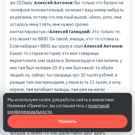
же СЕОшку.
Алексей Антонов:
Вы только что баланс на
телефоне положительный, он может ваш номер набрать
из региона, потому что платный вызов. «Алло, алло, мне
осталось минут пять, мне нужно срочно
контактироватью.»
Алексей Галицкий:
Это только те,
кто звонят по 8800. Он такой, знаешь, что-то отсекать.
Если набирает 8800, вы сразу в спам.
Алексей Антонов:
Какая-то старая история, что мои товарищи
маркетологи, они сидели в Зеленограде и там пилили, у
них там был человек 20. И у них был какой-то объём
людей, ну, сейчас ты говоришь про 30 тысяч рублей, а
раньше там они приходили, у меня есть 15 тысяч, я хочу,
короче, там загибают пальцы, там уже на ногах
загибаются пальцы. Говорят, ну, бюджет не позволяет
Мы используем cookie для работы сайта и аналитики.
ничего сделать.
Илья Исерсон:
Я тоже работал за 15
Нажимая «Принять», вы соглашаетесь с
политикой
тысяч рублей в месяц.
Алексей Антонов:
Они
конфиденциальности
.
целенаправленно этих вот людей адресовали к своим
Принять
конкурентам, чтобы те звонили им, вешали им там отдел
продаж, и прямо-то они директивно друг другу