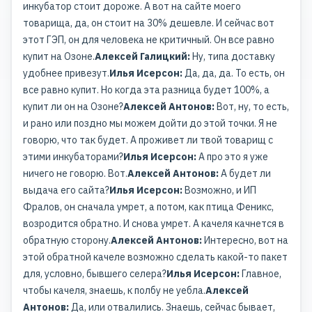
инкубатор стоит дороже. А вот на сайте моего
товарища, да, он стоит на 30% дешевле. И сейчас вот
этот ГЭП, он для человека не критичный. Он все равно
купит на Озоне.
Алексей Галицкий:
Ну, типа доставку
удобнее привезут.
Илья Исерсон:
Да, да, да. То есть, он
все равно купит. Но когда эта разница будет 100%, а
купит ли он на Озоне?
Алексей Антонов:
Вот, ну, то есть,
и рано или поздно мы можем дойти до этой точки. Я не
говорю, что так будет. А проживет ли твой товарищ с
этими инкубаторами?
Илья Исерсон:
А про это я уже
ничего не говорю. Вот.
Алексей Антонов:
А будет ли
выдача его сайта?
Илья Исерсон:
Возможно, и ИП
Фралов, он сначала умрет, а потом, как птица Феникс,
возродится обратно. И снова умрет. А качеля качнется в
обратную сторону.
Алексей Антонов:
Интересно, вот на
этой обратной качеле возможно сделать какой-то пакет
для, условно, бывшего селера?
Илья Исерсон:
Главное,
чтобы качеля, знаешь, к полбу не уебла.
Алексей
Антонов:
Да, или отвалились. Знаешь, сейчас бывает,