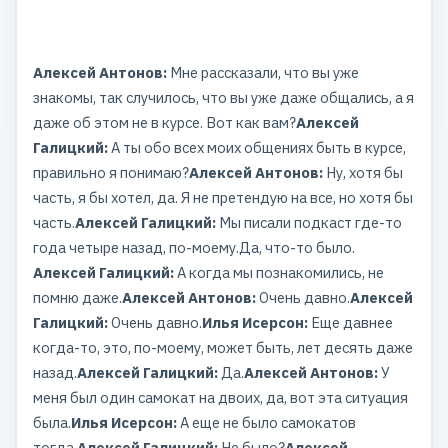
Алексей Антонов:
Мне рассказали, что вы уже
знакомы, так случилось, что вы уже даже общались, а я
даже об этом не в курсе. Вот как вам?
Алексей
Галицкий:
А ты обо всех моих общениях быть в курсе,
правильно я понимаю?
Алексей Антонов:
Ну, хотя бы
часть, я бы хотел, да. Я не претендую на все, но хотя бы
часть.
Алексей Галицкий:
Мы писали подкаст где-то
года четыре назад, по-моему.Да, что-то было.
Алексей Галицкий:
А когда мы познакомились, не
помню даже.
Алексей Антонов:
Очень давно.
Алексей
Галицкий:
Очень давно.
Илья Исерсон:
Еще давнее
когда-то, это, по-моему, может быть, лет десять даже
назад.
Алексей Галицкий:
Да.
Алексей Антонов:
У
меня был один самокат на двоих, да, вот эта ситуация
была.
Илья Исерсон:
А еще не было самокатов
тогда.
Алексей Галицкий:
Не было?
Алексей