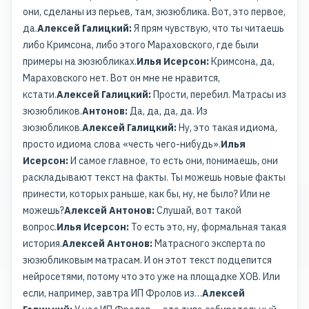
они, сделаны из перьев, там, зюзюблика. Вот, это первое,
да.
Алексей Галицкий:
Я прям чувствую, что ты читаешь
либо Кримсона, либо этого Мараховского, где были
примеры на зюзюбликах.
Илья Исерсон:
Кримсона, да,
Мараховского нет. Вот он мне не нравится,
кстати.
Алексей Галицкий:
Прости, перебил. Матрасы из
зюзюбликов.
Антонов:
Да, да, да, да. Из
зюзюбликов.
Алексей Галицкий:
Ну, это такая идиома,
просто идиома слова «честь чего-нибудь».
Илья
Исерсон:
И самое главное, то есть они, понимаешь, они
раскладывают текст на факты. Ты можешь новые факты
принести, которых раньше, как бы, ну, не было? Или не
можешь?
Алексей Антонов:
Слушай, вот такой
вопрос.
Илья Исерсон:
То есть это, ну, формальная такая
история.
Алексей Антонов:
Матрасного эксперта по
зюзюбликовым матрасам. И он этот текст подцепится
нейросетями, потому что это уже на площадке ХОВ. Или
если, например, завтра ИП Фролов из…
Алексей