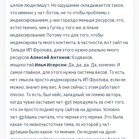
целом люди пишут. Но ощущение складывается такое,
что именно у чат-ботов, не то чтобы проблемы с
индексированием, у них гораздо меньше ресурсов, что,
естественно, чем у Гугла у того же, в плане
индексирования. Потому что для того, чтобы
индексировать много контента, в частности, вот сайт на
Тильде ИП Фролова, для этого нужно реально много
ресурсов.
Алексей Антонов:
Кодваков,
мощностей.
Илья Исерсон:
Да, да, да. Да, конечно. И
самое главное, для этого нужна система весов. То есть,
нет смысла просто индексировать ИП Фролова, если не
можно, значит ему вес. А они сейчас с этим работают
плоско. То есть, был кейс, западный, не помню автора,
когда чувак заставил чат-gpt передумать за счет того,
что он просто поднял кучу сайтов на дропах. Условно
чат-gptишка считала, что черная это черная. Это была
какая-то низкочастотная тема, по которой у чат-
gptишки было какое-то мнение. Он поднял на дроп-