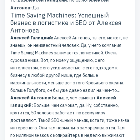
Антонов:
Да.
Time Saving Machines: Успешный
бизнес в логистике и SEO от Алексея
Антонова
Алексей Галицкий:
Алексей Антонов, ты его, может, не
знаешь, он неизвестный человек. Да, у него компания
Time Saving Machines занимается логистикой. Очень
суровая ниша. Вот, по моему ощущению, с его
интеллектом, с его усидчивостью, с его подходом к
бизнесу в любой другой нише, где больше
маржинальности, меньше вот этого Кровавого океана,
больше Голубого, он бы уже давно ездил на чем-то…
Алексей Антонов:
Больше, чем самокат.
Алексей
Галицкий:
Больше, чем самокат, да. Ну, собственно,
крутится, 50 человек работает, по всему миру
доставляют. Такой SEO-шный маньяк, кстати, тоже из-за
интересного. Они там нормально заморачиваются. Там
по миллион знаков с копирайтера в неделю выжимают.