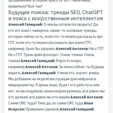
продвижения. В общем, красота. Вот такая ниша,
правильно? Все так?
Будущее поиска: тренды SEO, ChatGPT
и поиск с искусственным интеллектом
Алексей Галицкий:
О чём вы хотели поговорить? Да,
кто его знает, наверное, какие-то основные тренды,
которые сейчас есть, если что-то можно рассказать про
ГПТ, если что-то можно рассказать про поиск ГПТ,
например, было бы здорово.
Алексей Антонов:
Не о ГПТ.
Не о ГПТ. Грань прям проходит. Очень тонкая. Очень
тонкая.
Алексей Галицкий:
Я просто вчера,
например,
Алексей Антонов:
За поиск сейчас ты будешь
жарить.
Алексей Галицкий:
У меня это, значит, вчера.
Мы добавили на неделе инструкции для нейронок в
микроразметку. Я хрена знаю, будет это работать или
нет, но мы подумали, какая нахрен разница, все равно мы
это делаем, все равно мы это пишем.
Алексей Антонов:
Схеме ORC туда? Типа да, по схеме ORC туда.
Илья
Исерсон:
Правильно сделали.
Алексей Галицкий: