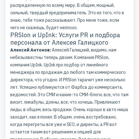
распределенную по всему миру. В общем, мощный,
сильный, твердый предприниматель. Это из того, что я
знаю, тебе тоже рассказывают. Про меня тоже, если
чего не скажешь, будет неплохо.
PRSlon и UpInk: Услуги PR и подбора
персонала от Алексея Галицкого
Алексей Антонов:
Алексей Галицкий, видимо, нам
небезызвестны теперь двоим. Компания PRSlon,
компания UpInk. UpInk про подбор от линейного
менеджера по продажам до любого там коммерческого
директора, что угодно. И PRSlon тарачит уже несколько
лет. Успешно публикуются от Фарбса до коммерсанта,
ведомостей. Это СМИ и какие-то СМИ-блоги, все, что там
висит, пикабулы, дзены, все, что хочешь. Привлекают
лиды, в общем, весь продажи. Очень хорошо в авто ниша
заходит, как я понял. В общем, очень востребовано,
когда перегреты все уже и SEO, и директы, а PR вот
остается таким вот решением и опцией для