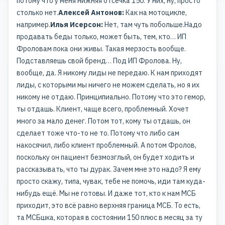
потому что у меня нижняя отсечка 150. У них, ну, просто
столько нет.
Алексей Антонов:
Как на мотоцикле,
например.
Илья Исерсон:
Нет, там чуть побольше.Надо
продавать беды только, может быть, тем, кто… ИП
Фроловам пока они живы. Такая мерзость вообще.
Подставляешь свой бренд… Под ИП Фролова. Ну,
вообще, да. Я никому лиды не передаю. К нам приходят
лиды, с которыми мы ничего не можем сделать, но я их
никому не отдаю. Принципиально. Потому что это гемор,
ты отдашь. Клиент, чаще всего, проблемный. Хочет
много за мало денег. Потом тот, кому ты отдашь, он
сделает тоже что-то не то. Потому что либо сам
накосячил, либо клиент проблемный. А потом Фролов,
поскольку он пациент безмозглый, он будет ходить и
рассказывать, что ты дурак. Зачем мне это надо? Я ему
просто скажу, типа, чувак, тебе не помочь, иди там куда-
нибудь ещё. Мы не готовы. И даже тот, кто к нам МСБ
приходит, это всё равно верхняя граница МСБ. То есть,
та МСБшка, которая в состоянии 150 плюс в месяц за ту