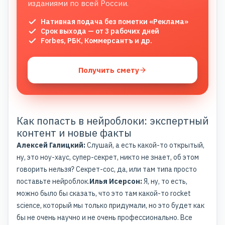
изданиями по всей России.
Нативная подача без пометки «Реклама»
Срок выхода — от 3 рабочих дней
Forbes, РБК, Коммерсантъ и др.
Получить смету
Как попасть в нейроблоки: экспертный
контент и новые факты
Алексей Галицкий:
Слушай, а есть какой-то открытый,
ну, это ноу-хаус, супер-секрет, никто не знает, об этом
говорить нельзя? Секрет-сос, да, или там типа просто
поставьте нейроблок.
Илья Исерсон:
Я, ну, то есть,
можно было бы сказать, что это там какой-то rocket
science, который мы только придумали, но это будет как
бы не очень научно и не очень профессионально. Все