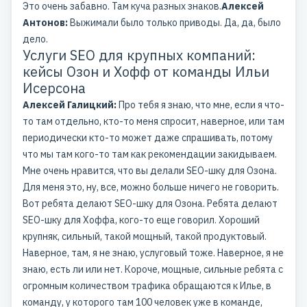
Это очень забавно. Там куча разных знаков.
Алексей
Антонов:
Выжимали было только приводы. Да, да, было
дело.
Услуги SEO для крупных компаний:
кейсы Озон и Хофф от команды Ильи
Исерсона
Алексей Галицкий:
Про тебя я знаю, что мне, если я что-
то там отдельно, кто-то меня спросит, наверное, или там
периодически кто-то может даже спрашивать, потому
что мы там кого-то там как рекомендации закидываем.
Мне очень нравится, что вы делали SEO-шку для Озона.
Для меня это, ну, все, можно больше ничего не говорить.
Вот ребята делают SEO-шку для Озона. Ребята делают
SEO-шку для Хоффа, кого-то еще говорил. Хороший
крупняк, сильный, такой мощный, такой продуктовый.
Наверное, там, я не знаю, услуговый тоже. Наверное, я не
знаю, есть ли или нет. Короче, мощные, сильные ребята с
огромным количеством трафика обращаются к Илье, в
команду, у которого там 100 человек уже в команде,