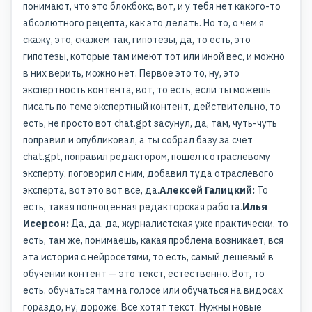
понимают, что это блокбокс, вот, и у тебя нет какого-то
абсолютного рецепта, как это делать. Но то, о чем я
скажу, это, скажем так, гипотезы, да, то есть, это
гипотезы, которые там имеют тот или иной вес, и можно
в них верить, можно нет. Первое это то, ну, это
экспертность контента, вот, то есть, если ты можешь
писать по теме экспертный контент, действительно, то
есть, не просто вот chat.gpt засунул, да, там, чуть-чуть
поправил и опубликовал, а ты собрал базу за счет
chat.gpt, поправил редактором, пошел к отраслевому
эксперту, поговорил с ним, добавил туда отраслевого
эксперта, вот это вот все, да.
Алексей Галицкий:
То
есть, такая полноценная редакторская работа.
Илья
Исерсон:
Да, да, да, журналистская уже практически, то
есть, там же, понимаешь, какая проблема возникает, вся
эта история с нейросетями, то есть, самый дешевый в
обучении контент — это текст, естественно. Вот, то
есть, обучаться там на голосе или обучаться на видосах
гораздо, ну, дороже. Все хотят текст. Нужны новые