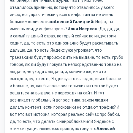
например, там Тиньков журнал, вот, у них точно
отвалилось прилично, потому что отвалилось у всего
инфо, вот, практически у всего инфо там за не очень
большим количеством
Алексей Галицкий:
Инфо, ты
имеешь ввиду инфозапросы?
Илья Исерсон:
Да, да, да,
и самый главный страх, который сейчас по индустрии
ходит, да, то есть, это однозначно будут раскатывать
дальше, да, то есть, Яндекс уже угрожает, что
транзакции будут происходить на выдаче, то есть, грубо
говоря, люди будут покупать непосредственно товар на
выдаче, не уходя с выдачи, и, конечно же, им это
выгодно, ну, то есть, Яндексу это выгодно, и все больше
и больше, ну, как бы пользовательских интентов будет
решаться на выдаче, не переходя на сайт. И тут
возникает глобальный вопрос, типа, зачем людям
делать контент, если поисковики не отдают трафик? И
вот это вот история, которая реально сейчас про бабки,
да, то есть, что делать с нейроблоками? В Яндексе с
этим ситуация немножко проще, потому что
Алексей