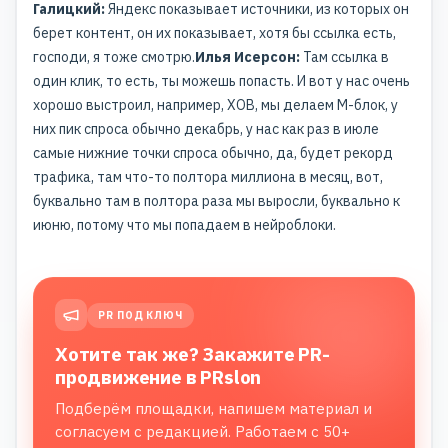
Галицкий:
Яндекс показывает источники, из которых он
берет контент, он их показывает, хотя бы ссылка есть,
господи, я тоже смотрю.
Илья Исерсон:
Там ссылка в
один клик, то есть, ты можешь попасть. И вот у нас очень
хорошо выстроил, например, ХОВ, мы делаем М-блок, у
них пик спроса обычно декабрь, у нас как раз в июле
самые нижние точки спроса обычно, да, будет рекорд
трафика, там что-то полтора миллиона в месяц, вот,
буквально там в полтора раза мы выросли, буквально к
июню, потому что мы попадаем в нейроблоки.
PR ПОД КЛЮЧ
Хотите так же? Закажите PR-
продвижение в PRslon
Подберём площадки, напишем материал и
согласуем с редакцией. Работаем с 50+