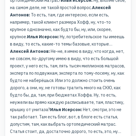
ортопедический матрас?
Илья Исерсон:
Ну, вполне себе,
на самом деле, не такой простой вопрос.
Алексей
Антонов:
То есть, там, где интересно, если есть,
например, такой клиент размера Хофф, ну, что-то
крупное однозначно, как будто бы, ну, или, скорее,
крупное.
Илья Исерсон:
Ну, потребительское ты имеешь
в виду, то есть, какие-то темы базовые, которые…
Алексей Антонов:
Не-не, я имею в виду, что когда, нет,
не совсем, по-другому имею в виду, что есть большой
проект, у него есть, там, пять тысяч миллионов матрасов,
эксперта по подвужкам, эксперта по тому-посему, ну, как
будто не наберёшься. Или это должно стоить очень
дорого, а они, ну, не готовы тратить много на СКЮ, как
будто бы, да, там, при бюджетах Хоффа. Ну, то есть,
неужели вы прямо каждую расписываете, там, пластику,
крышку от унитаза?
Илья Исерсон:
Нет, смотри, это не
так работает. Там есть блог, вот, в блоге есть статья,
допустим, там, как выбрать ортопедический матрас.
Статья стоит, да, достаточно дорого, то есть, это, ну…