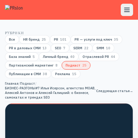
РУБРИКИ
Все
HR бренд
25
PR
101
PR — услуги под ключ
35
PR в деловых СМИ
13
SEO
7
SERM
22
SMM
10
База знаний
5
Личный бренд
40
Отраслевой PR
44
Партизанский маркетинг
8
Подкаст
25
Публикации в СМИ
38
Реклама
15
Главная
/
Подкаст
/
БИЗНЕС-РАЗГОНЫ#7 Илья Исерсон, агентство MOAB,
Следующая статья
→
Алексей Антонов и Алексей Галицкий: о бизнесе,
самокатах и трендах SEO