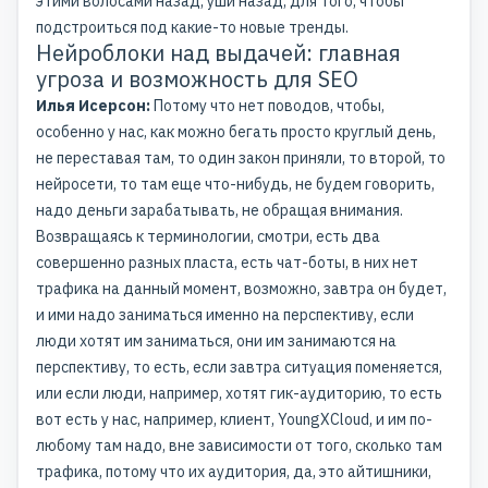
этими волосами назад, уши назад, для того, чтобы
подстроиться под какие-то новые тренды.
Нейроблоки над выдачей: главная
угроза и возможность для SEO
Илья Исерсон:
Потому что нет поводов, чтобы,
особенно у нас, как можно бегать просто круглый день,
не переставая там, то один закон приняли, то второй, то
нейросети, то там еще что-нибудь, не будем говорить,
надо деньги зарабатывать, не обращая внимания.
Возвращаясь к терминологии, смотри, есть два
совершенно разных пласта, есть чат-боты, в них нет
трафика на данный момент, возможно, завтра он будет,
и ими надо заниматься именно на перспективу, если
люди хотят им заниматься, они им занимаются на
перспективу, то есть, если завтра ситуация поменяется,
или если люди, например, хотят гик-аудиторию, то есть
вот есть у нас, например, клиент, YoungXCloud, и им по-
любому там надо, вне зависимости от того, сколько там
трафика, потому что их аудитория, да, это айтишники,