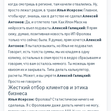
когда смотришь в регионе, там качели отвалились. Ну,
просто лежат рядом, в траве.
Илья Исерсон:
Главное,
чтобы круг, знаешь, как в детстве не сделал.
Алексей
Антонов:
Да, и отлетело там. Как Илон Маск на
нейросеть въел подхваты.
Алексей Галицкий:
Я прям
сижу, думаю, позитивная новость про ИП Фролова
только что сейчас была. Я думаю, прям хочется.
Алексей
Антонов:
Я пытался выжить, но Илья не подхватил.
Говорит, есть толста суммы, мы их кладем в одну
копилку, остальных в спам просто в ведро сбрасываем и
говорим, что вам осталось немного. Ты можешь прям
квизом их и закрывать. Типа делать калькулятор,
расчеты. Может, и вы умрёте.
Алексей Галицкий:
Просто не говорите.
Жесткий отбор клиентов и этика
бизнеса
Илья Исерсон:
Фролова? Статистически ничего не
сделаешь. Я с Фроловами даже делать ничего не могу,