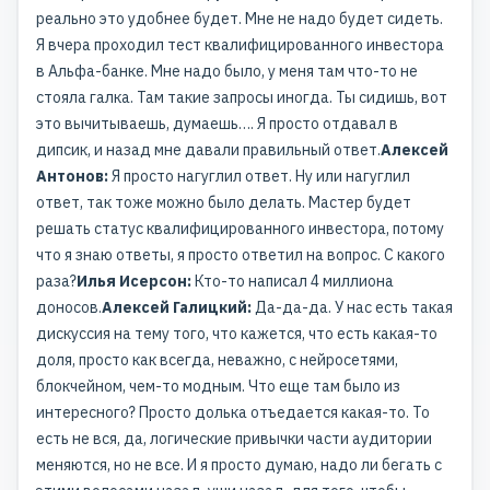
реально это удобнее будет. Мне не надо будет сидеть.
Я вчера проходил тест квалифицированного инвестора
в Альфа-банке. Мне надо было, у меня там что-то не
стояла галка. Там такие запросы иногда. Ты сидишь, вот
это вычитываешь, думаешь…. Я просто отдавал в
дипсик, и назад мне давали правильный ответ.
Алексей
Антонов:
Я просто нагуглил ответ. Ну или нагуглил
ответ, так тоже можно было делать. Мастер будет
решать статус квалифицированного инвестора, потому
что я знаю ответы, я просто ответил на вопрос. С какого
раза?
Илья Исерсон:
Кто-то написал 4 миллиона
доносов.
Алексей Галицкий:
Да-да-да. У нас есть такая
дискуссия на тему того, что кажется, что есть какая-то
доля, просто как всегда, неважно, с нейросетями,
блокчейном, чем-то модным. Что еще там было из
интересного? Просто долька отъедается какая-то. То
есть не вся, да, логические привычки части аудитории
меняются, но не все. И я просто думаю, надо ли бегать с