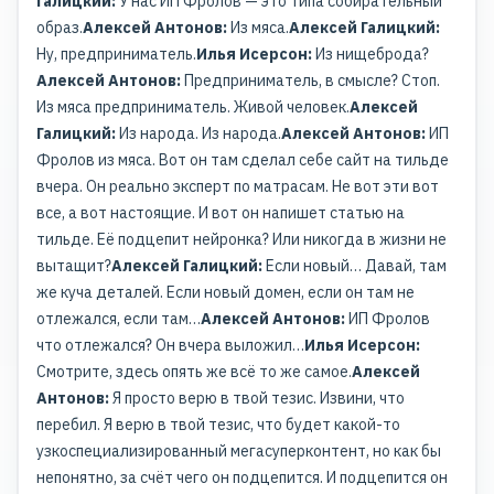
Галицкий:
У нас ИП Фролов — это типа собирательный
образ.
Алексей Антонов:
Из мяса.
Алексей Галицкий:
Ну, предприниматель.
Илья Исерсон:
Из нищеброда?
Алексей Антонов:
Предприниматель, в смысле? Стоп.
Из мяса предприниматель. Живой человек.
Алексей
Галицкий:
Из народа. Из народа.
Алексей Антонов:
ИП
Фролов из мяса. Вот он там сделал себе сайт на тильде
вчера. Он реально эксперт по матрасам. Не вот эти вот
все, а вот настоящие. И вот он напишет статью на
тильде. Её подцепит нейронка? Или никогда в жизни не
вытащит?
Алексей Галицкий:
Если новый… Давай, там
же куча деталей. Если новый домен, если он там не
отлежался, если там…
Алексей Антонов:
ИП Фролов
что отлежался? Он вчера выложил…
Илья Исерсон:
Смотрите, здесь опять же всё то же самое.
Алексей
Антонов:
Я просто верю в твой тезис. Извини, что
перебил. Я верю в твой тезис, что будет какой-то
узкоспециализированный мегасуперконтент, но как бы
непонятно, за счёт чего он подцепится. И подцепится он