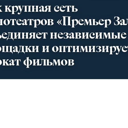
 крупная сеть
отеатров «Премьер За
ъединяет независимые
ощадки и оптимизируе
окат фильмов