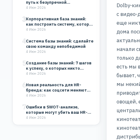
путь к безупречной
Dolby-ки
организации
4 Июн 2026
с видео-
3
Корпоративная база знаний:
еще никт
как построить систему, которая
будет работать на…
4 Июн 2026
дома пос
4
актуальн
Система базы знаний: сделайте
свою команду непобедимой
начали с
4 Июн 2026
только д
5
Создание базы знаний: 7 шагов
есть мы 
к успеху, о которых никто…
4 Июн 2026
бывает, ч
6
мы некий
Новая реальность для HR-
бренда: как соцсети меняют
приводит
восприятие компании
4 Июн 2026
овощей, 
7
Ошибки в SWOT-анализе,
централи
которые могут убить ваш HR-
бренд и бизнес
4 Июн 2026
кинотеат
кинотеат
дистрибь