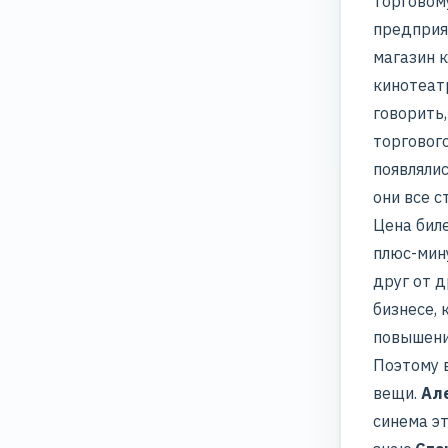
торговом
предприя
магазин к
кинотеатр
говорить
торгового
появлялис
они все с
Цена бил
плюс-мину
друг от д
бизнесе,
повышение
Поэтому в
вещи.
Ал
синема эт