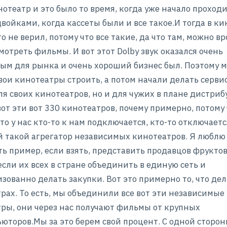
нотеатр и это было то время, когда уже начало проход
двойками, когда кассеты были и все такое.И тогда в к
о не верил, потому что все такие, да что там, можно вр
мотреть фильмы. И вот этот Dolby звук оказался очень
ым для рынка и очень хороший бизнес был. Поэтому 
вои кинотеатры строить, а потом начали делать серви
ля своих кинотеатров, но и для чужих в плане дистриб
вот эти вот 330 кинотеатров, почему примерно, потому
то у нас кто-то к нам подключается, кто-то отключается
 такой агрегатор независимых кинотеатров. Я люблю
ь пример, если взять, представить продавцов фруктов
если их всех в стране объединить в единую сеть и
зованно делать закупки. Вот это примерно то, что дел
рах. То есть, мы объединили все вот эти независимые
ры, они через нас получают фильмы от крупных
юторов.Мы за это берем свой процент. С одной сторон