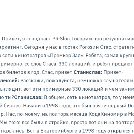
:
Привет, это подкаст PR-Slon. Говорим про результати
аркетинг. Сегодня у нас в гостях Рогозин Стас, страте
 сети кинотеатров «Премьер Зал». Ребята, самая крупн
Примерно, со слов Стаса, 330 локаций, и ребят продают
в билетов в год. Стас, привет.
Станислав:
Привет-
лексей:
Расскажи, пожалуйста, немножко слушателям 
выглядит, вот эти примерные 330 локаций и чем зани
но ты?
Станислав:
В общем, сеть кинотеатров, то у мен
 бизнес. Начали в 1998 году, это был почти первый Do
р. Нас, по-моему, на полтора месяца КодаКиномир в М
 Мы тоже все были в стройке, просто вот они на полтор
ткрылись. Вот в Екатеринбурге в 1998 году открылся