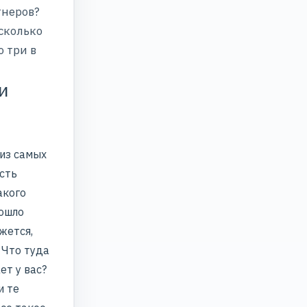
тнеров?
есколько
о три в
и
 из самых
есть
акого
рошло
жется,
:
Что туда
ет у вас?
и те