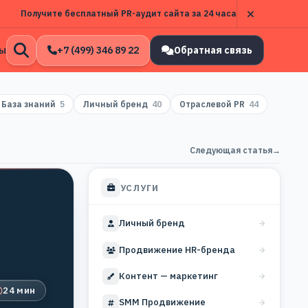
Получите бесплатный PR-аудит сайта за 24 часа
ы
+7 (499) 346 89 22
Обратная связь
Открыть
поиск
База знаний
5
Личный бренд
40
Отраслевой PR
44
Следующая статья
→
УСЛУГИ
Личный бренд
Продвижение HR-бренда
Контент — маркетинг
24 мин
SMM Продвижение