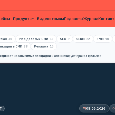
Кейсы
Продукты
Видеоотзывы
Подкасты
Журнал
Контакт
 ключ
35
PR в деловых СМИ
13
SEO
7
SERM
22
SMM
10
икации в СМИ
38
Реклама
15
бъединяет независимые площадки и оптимизирует прокат фильмов
08.06.2026
Т