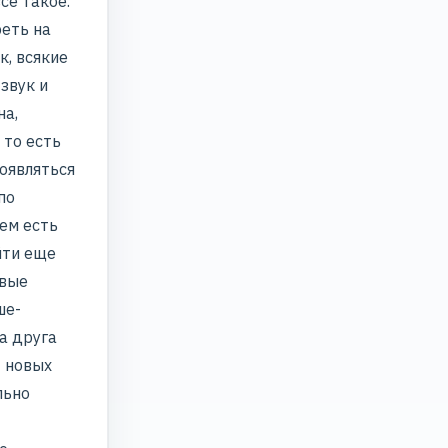
се такое.
реть на
к, всякие
звук и
на,
 то есть
появляться
по
нем есть
йти еще
овые
ше-
а друга
т новых
льно