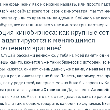
, не франчези? Как их можно назвать, или просто пар
ав:
У нас сейчас всего три своих кинотеатра. Мы тут н
ров закрыли со временем пандемии. Сейчас у нас всег
бурге, все остальные это у нас кинотеатры-партнеры.
ция кинобизнеса: как крупные сет
 адаптируются к меняющимся
очтениям зрителей
:
Слушай, расскажи немножко, у тебя на моей памяти один
аешь, как-то, кажется, уже таких бизнесов с историей. То 
ы, кажется, они вот очень давно уже с нами, у меня нет т
гда я рос, а кинотеатра не было. То есть, например, это п
, вот у родителей, наверное, можно было бы спросить. Ка
театры стали скучными.
Станислав:
Да, так есть.
Алексей
то не хочется. А вот что вы с этим делаете, как это работа
в:
Если так, в общем, говорить, как бы, что случилось. Был