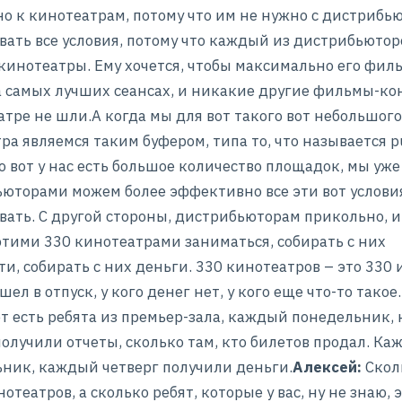
о к кинотеатрам, потому что им не нужно с дистрибь
вать все условия, потому что каждый из дистрибьютор
инотеатры. Ему хочется, чтобы максимально его фил
а самых лучших сеансах, и никакие другие фильмы-к
атре не шли.А когда мы для вот такого вот небольшого
ра являемся таким буфером, типа то, что называется p
то вот у нас есть большое количество площадок, мы уже
юторами можем более эффективно все эти вот услови
вать. С другой стороны, дистрибьюторам прикольно, и
этими 330 кинотеатрами заниматься, собирать с них
ти, собирать с них деньги. 330 кинотеатров – это 330 
шел в отпуск, у кого денег нет, у кого еще что-то такое
от есть ребята из премьер-зала, каждый понедельник,
получили отчеты, сколько там, кто билетов продал. К
ник, каждый четверг получили деньги.
Алексей:
Скол
отеатров, а сколько ребят, которые у вас, ну не знаю, 