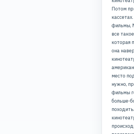
кинотеатр
Потом пр
кассетах.
фильмы, М
все такое
которая п
она навер
кинотеатр
американс
место под
нужно, п
фильмы г
больше-бо
походить.
кинотеат
происходи