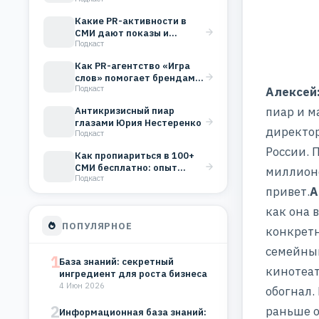
одного из самых
популярных медиа в…
Какие PR-активности в
СМИ дают показы и
Подкаст
прочтения?
Как PR-агентство «Игра
слов» помогает брендам и
Подкаст
личным проектам
Алексей
привлекать…
пиар и м
Антикризисный пиар
глазами Юрия Нестеренко
директор
Подкаст
России. 
Как пропиариться в 100+
СМИ бесплатно: опыт
миллионо
Подкаст
Романа Масленникова
привет.
А
как она 
ПОПУЛЯРНОЕ
конкрет
семейный
1
База знаний: секретный
кинотеат
ингредиент для роста бизнеса
4 Июн 2026
обогнал.
2
раньше о
Информационная база знаний: