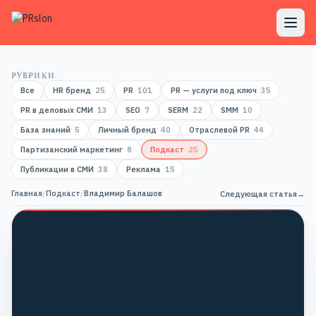
РУБРИКИ
Все
HR бренд
25
PR
101
PR — услуги под ключ
35
PR в деловых СМИ
13
SEO
7
SERM
22
SMM
10
База знаний
5
Личный бренд
40
Отраслевой PR
44
Партизанский маркетинг
8
Подкаст
25
Публикации в СМИ
38
Реклама
15
Главная
/
Подкаст
/
Владимир Балашов
Следующая статья
→