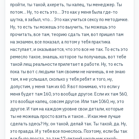
пройти, ты такой, ахереть, ты капец, ты менеджер. Ты
потом… Ну, то есть это… Это как у меня была где-то
шутка, я забыл, что… Это как учиться сексу по методичке.
Ну, то есть ты можешь это выучить, ты можешь это
прочитать, все там, теорию сдать там, вот пришел там
на экзамен, все показал, а потом у тебя практика
наступает, и оказывается, что это все не так. То есть это
ремесло такое, знаешь, которое ты получаешь, вот тебе
такой лещ реальности прилетает в работе. Ну, то есть
пока ты вот с людьми там своими не начнешь, я не знаю
там, я не услышал, сколько у тебя ребят и того, ну,
допустим, у меня там их 60. Я вот понимаю, что если у
меня будет там 160, это вообще другое. Если их там 560,
это вообще капец, совсем другое. Или там 1060, ну, это
другое. И там на каждом уровне свои детали, которые
ты не можешь просто взять и такое… И как мне лучше
сделать здесь? Ну, он такой, делай так. Ты такой, да. Ну,
это правда. И у тебя все понеслось. Поэтому, если бы так
все было просто, то там 17-летний школьник какой-