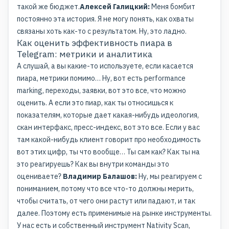
такой же бюджет.
Алексей Галицкий:
Меня бомбит
постоянно эта история. Я не могу понять, как охваты
связаны хоть как-то с результатом. Ну, это ладно.
Как оценить эффективность пиара в
Telegram: метрики и аналитика
А слушай, а вы какие-то используете, если касается
пиара, метрики помимо… Ну, вот есть performance
marking, переходы, заявки, вот это все, что можно
оценить. А если это пиар, как ты относишься к
показателям, которые дает какая-нибудь идеология,
скан интерфакс, пресс-индекс, вот это все. Если у вас
там какой-нибудь клиент говорит про необходимость
вот этих цифр, ты что вообще… Ты сам как? Как ты на
это реагируешь? Как вы внутри команды это
оцениваете?
Владимир Балашов:
Ну, мы реагируем с
пониманием, потому что все что-то должны мерить,
чтобы считать, от чего они растут или падают, и так
далее. Поэтому есть применимые на рынке инструменты.
У нас есть и собственный инструмент Nativity Scan,