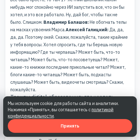
нибудь мог спокойно через ИИ запустить все, что он бы
хотел, и это все работало. Ну, дай бог, чтобы так не
было. Слишком.
Владимир Балашов:
Не обогнать телы
на масках усвоения Марса.
Алексей Галицкий:
Да, да,
да, да. Поэтому окей. Скажи, пожалуйста, такие крайние
у тебя вопросы. Хотел спросить, где ты берешь новую
информацию? Где ты черпаешь? Может быть, что-то
читаешь? Может быть, что-то посоветуешь? Может,
какие-то книжки последние прикольные читал? Может,
блоги какие-то читаешь? Может быть, подкасты
слушаешь? Может быть, видеочеты смотришь? Скажи,
пожалуйста.
Тренды digital-образования: где черпать
знания в 2025 году
Мы используем cookie для работы сайта и аналитики.
Нажимая «Принять», вы соглашаетесь с
политикой
Владимир Балашов:
На самом деле, хочется
конфиденциальности
.
рассказать, что моя библиотека ломится, это правда, но
Принять
она ломится от непрочитанных книг, потому что ты
видишь кучу интересной литературы, берешь, и это