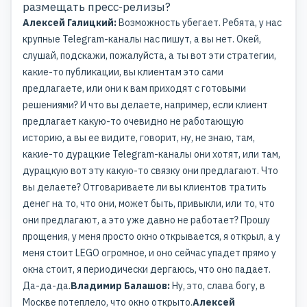
размещать пресс-релизы?
Алексей Галицкий:
Возможность убегает. Ребята, у нас
крупные Telegram-каналы нас пишут, а вы нет. Окей,
слушай, подскажи, пожалуйста, а ты вот эти стратегии,
какие-то публикации, вы клиентам это сами
предлагаете, или они к вам приходят с готовыми
решениями? И что вы делаете, например, если клиент
предлагает какую-то очевидно не работающую
историю, а вы ее видите, говорит, ну, не знаю, там,
какие-то дурацкие Telegram-каналы они хотят, или там,
дурацкую вот эту какую-то связку они предлагают. Что
вы делаете? Отговариваете ли вы клиентов тратить
денег на то, что они, может быть, привыкли, или то, что
они предлагают, а это уже давно не работает? Прошу
прощения, у меня просто окно открывается, я открыл, а у
меня стоит LEGO огромное, и оно сейчас упадет прямо у
окна стоит, я периодически дергаюсь, что оно падает.
Да-да-да.
Владимир Балашов:
Ну, это, слава богу, в
Москве потеплело, что окно открыто.
Алексей