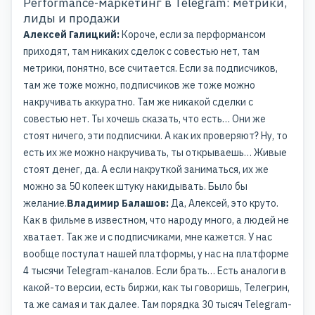
Performance-маркетинг в Telegram: метрики,
лиды и продажи
Алексей Галицкий:
Короче, если за перформансом
приходят, там никаких сделок с совестью нет, там
метрики, понятно, все считается. Если за подписчиков,
там же тоже можно, подписчиков же тоже можно
накручивать аккуратно. Там же никакой сделки с
совестью нет. Ты хочешь сказать, что есть… Они же
стоят ничего, эти подписчики. А как их проверяют? Ну, то
есть их же можно накручивать, ты открываешь… Живые
стоят денег, да. А если накруткой заниматься, их же
можно за 50 копеек штуку накидывать. Было бы
желание.
Владимир Балашов:
Да, Алексей, это круто.
Как в фильме в известном, что народу много, а людей не
хватает. Так же и с подписчиками, мне кажется. У нас
вообще постулат нашей платформы, у нас на платформе
4 тысячи Telegram-каналов. Если брать… Есть аналоги в
какой-то версии, есть биржи, как ты говоришь, Телегрин,
та же самая и так далее. Там порядка 30 тысяч Telegram-