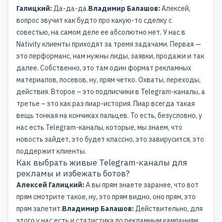
Галицкий:
Да-да-да.
Владимир Балашов:
Алексей,
вопрос звучит как будто про какую-то сделку с
совестью, на самом деле ее абсолютно нет. У нас в
Nativity клиенты приходят за тремя задачами. Первая —
это перформанс, нам нужны лиды, заявки, продажи и так
далее. Собственно, это там один формат рекламных
материалов, посевов, ну, прям четко. Охваты, переходы,
действия. Второе – это подписчики в Telegram-каналы, а
третье – это как раз пиар-история. Пиар всегда такая
вещь тонкая на кончиках пальцев. То есть, безусловно, у
нас есть Telegram-каналы, которые, мы знаем, что
новость зайдет, это будет классно, это завирусится, это
поддержит клиенты.
Как выбрать живые Telegram-каналы для
рекламы и избежать ботов?
Алексей Галицкий:
А вы прям знаете заранее, что вот
прям смотрите такое, ну, это прям видно, оно прям, это
прям залетит.
Владимир Балашов:
Действительно, для
этого у нас есть и статистика по рекламным кампаниям,