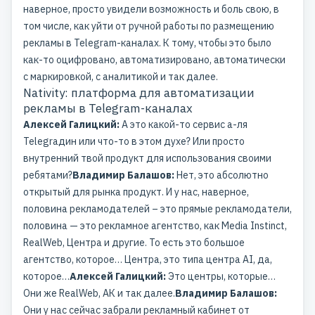
наверное, просто увидели возможность и боль свою, в
том числе, как уйти от ручной работы по размещению
рекламы в Telegram-каналах. К тому, чтобы это было
как-то оцифровано, автоматизировано, автоматически
с маркировкой, с аналитикой и так далее.
Nativity: платформа для автоматизации
рекламы в Telegram-каналах
Алексей Галицкий:
А это какой-то сервис а-ля
Telegraдин или что-то в этом духе? Или просто
внутренний твой продукт для использования своими
ребятами?
Владимир Балашов:
Нет, это абсолютно
открытый для рынка продукт. И у нас, наверное,
половина рекламодателей – это прямые рекламодатели,
половина — это рекламное агентство, как Media Instinct,
RealWeb, Центра и другие. То есть это большое
агентство, которое… Центра, это типа центра AI, да,
которое…
Алексей Галицкий:
Это центры, которые…
Они же RealWeb, АК и так далее.
Владимир Балашов:
Они у нас сейчас забрали рекламный кабинет от