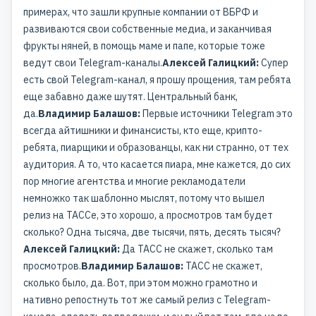
примерах, что зашли крупные компании от ВБРФ и
развиваются свои собственные медиа, и заканчивая
фрукты няней, в помощь маме и папе, которые тоже
ведут свои Telegram-каналы.
Алексей Галицкий:
Супер
есть свой Telegram-канал, я прошу прощения, там ребята
еще забавно даже шутят. Центральный банк,
да.
Владимир Балашов:
Первые источники Telegram это
всегда айтишники и финансисты, кто еще, крипто-
ребята, пиарщики и образованцы, как ни странно, от тех
аудитория. А то, что касается пиара, мне кажется, до сих
пор многие агентства и многие рекламодатели
немножко так шаблонно мыслят, потому что вышел
релиз на ТАССе, это хорошо, а просмотров там будет
сколько? Одна тысяча, две тысячи, пять, десять тысяч?
Алексей Галицкий:
Да ТАСС не скажет, сколько там
просмотров.
Владимир Балашов:
ТАСС не скажет,
сколько было, да. Вот, при этом можно грамотно и
нативно репостнуть тот же самый релиз с Telegram-