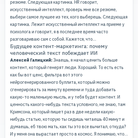
резюме. Следующая картинка. HR говорит,
искусственный интеллект, проверь мне все резюме,
выбери самое лучшее из тех, кого выберешь. Следующая
картинка. Лежит искусственный интеллект на приеме у
психолога и говорит, я в последнее время часто
разговариваю сам с собой. Кажется, что…
Будущее контент-маркетинга: почему
человеческий текст побеждает ИИ
Алексей Галицкий:
Знаешь, я начал ценить больше
контент, который генерят люди. Хороший. То есть есть
как бы вот ценс, фильтра вот этого
нейрогенерированного буллита, который можно
сгенерировать за минуту времени и туда добавить
какую-то маленькую мысль, и у тебя будет контент. И
ценность какого-нибудь текста условного, не знаю, там
Кримсона, который пишет раз в две недели какую-
нибудь статью, которую ты сидишь читаешь 40 минут и
думаешь, еб твою мать, как ты это все вычитал, откуда?
И у меня она вырастает просто в космос. Я понимаю, что…