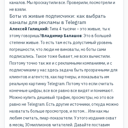
каналов. Мы проскаутили все. Проверили, посмотрели и
не взяли.
Боты vs живые подписчики: как выбрать
каналы для рекламы в Telegram
Алексей Галицкий:
Типа 4 тысячи – это живые, ты к
этому говоришь?
Владимир Балашов
: Это в большей
степени живые. То есть там есть допустимый уровень
погрешности, что люди не виноваты, но боты сами
подписались. Такое тоже бывает, не всех вычистили.
Поэтому точно так же и с рекламными компаниями, и с
подписчиками у нас здесь задача быть прозрачными для
клиентов и агентств, как партнеры, и показывать им
реальную картинку Telegram. Потому что если считать
конечные цифры, все все равно все видят и понимают.
Можно купить дешевый трафик, просмотры, но это все
равно не Telegram. Есть другие источники, откуда можно
нахватать больше просмотров, и потом… Или как мы
любим считать, пиар-показатели. У этого издания охват
в месяц 30 миллионов читателей. Давайте поставим