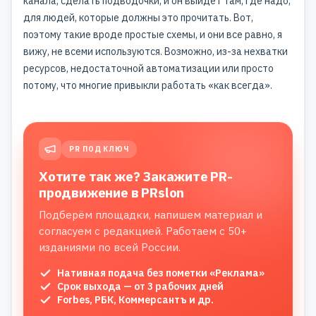
канала, сделать подводочки, и он выйдет там, где надо,
для людей, которые должны это прочитать. Вот,
поэтому такие вроде простые схемы, и они все равно, я
вижу, не всеми используются. Возможно, из-за нехватки
ресурсов, недостаточной автоматизации или просто
потому, что многие привыкли работать «как всегда».
PR ПОД КЛЮЧ
Хотите так же? Закажите PR-
продвижение в PRslon
Подберём площадки, напишем материал и
согласуем с редакцией. Работаем с 50+
изданиями по всей России.
Нативная подача без пометки «Реклама»
Срок выхода — от 3 рабочих дней
Forbes, РБК, Коммерсантъ и др.