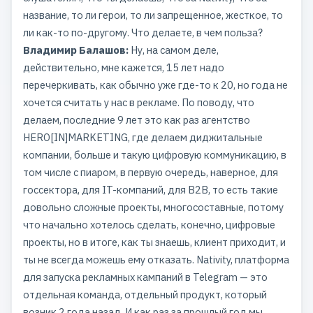
название, то ли герои, то ли запрещенное, жесткое, то
ли как-то по-другому. Что делаете, в чем польза?
Владимир Балашов:
Ну, на самом деле,
действительно, мне кажется, 15 лет надо
перечеркивать, как обычно уже где-то к 20, но года не
хочется считать у нас в рекламе. По поводу, что
делаем, последние 9 лет это как раз агентство
HERO[IN]MARKETING, где делаем диджитальные
компании, больше и такую цифровую коммуникацию, в
том числе с пиаром, в первую очередь, наверное, для
госсектора, для IT-компаний, для B2B, то есть такие
довольно сложные проекты, многосоставные, потому
что начально хотелось сделать, конечно, цифровые
проекты, но в итоге, как ты знаешь, клиент приходит, и
ты не всегда можешь ему отказать. Nativity, платформа
для запуска рекламных кампаний в Telegram — это
отдельная команда, отдельный продукт, который
возник 2 года назад. И как раз за прошлый год мы