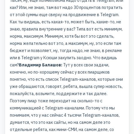
тысяч, ну, еще полмиллиона надо отдать в Telegram, или
как? Или, не знаю, там вот надо 30 процентов потратить
от этой суммы еще сверху на продвижение в Telegram.
Как ты видишь, есть какая-то, может быть, какие-то, не
знаю, правила внутренние у вас? Типа вот есть минимум,
норма, максимум. Минимум, хотя бы вот это сделать,
норма желательно вот это, а максимум, ну, это если там
бюджет и позволяет, ну, тогда надо, не знаю, в рекламе
или в Telegram у Ксюши закупить заодно. Что видишь
сам?
Владимир Балашов:
Тут у всех свои задачи,
конечно, но по-хорошему сейчас у всех пиарщиков
понятно, что есть список Telegram-каналов, которые они
уже обращаются, говорят, ребята, вышла супер новость,
пожалуйста, возьмите, поддержите и так далее.
Поэтому пиар тоже переходит на сколько-то с
коммуникацией с Telegram-каналами. Потому что мы
понимаем, что у нас сейчас 4 тысячи Telegram-каналов,
думается, что это как сайты, но на самом деле это
отдельные ребята, как мини-СМИ, на самом деле, со