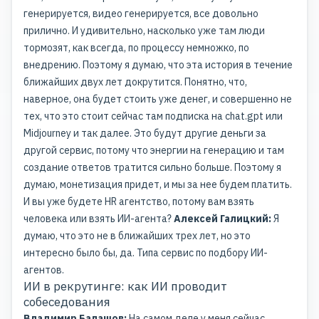
генерируется, видео генерируется, все довольно
прилично. И удивительно, насколько уже там люди
тормозят, как всегда, по процессу немножко, по
внедрению. Поэтому я думаю, что эта история в течение
ближайших двух лет докрутится. Понятно, что,
наверное, она будет стоить уже денег, и совершенно не
тех, что это стоит сейчас там подписка на chat.gpt или
Midjourney и так далее. Это будут другие деньги за
другой сервис, потому что энергии на генерацию и там
создание ответов тратится сильно больше. Поэтому я
думаю, монетизация придет, и мы за нее будем платить.
И вы уже будете HR агентство, потому вам взять
человека или взять ИИ-агента?
Алексей Галицкий:
Я
думаю, что это не в ближайших трех лет, но это
интересно было бы, да. Типа сервис по подбору ИИ-
агентов.
ИИ в рекрутинге: как ИИ проводит
собеседования
Владимир Балашов:
На самом деле у меня сейчас