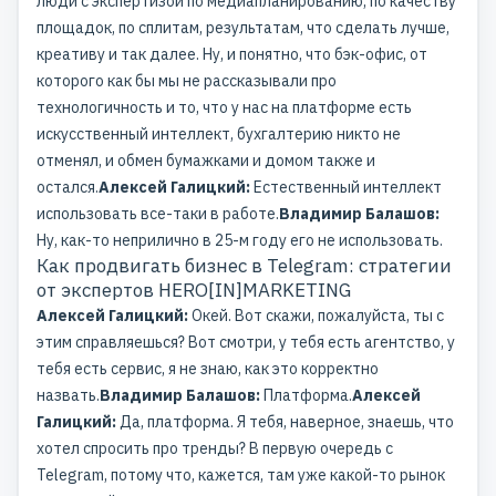
люди с экспертизой по медиапланированию, по качеству
площадок, по сплитам, результатам, что сделать лучше,
креативу и так далее. Ну, и понятно, что бэк-офис, от
которого как бы мы не рассказывали про
технологичность и то, что у нас на платформе есть
искусственный интеллект, бухгалтерию никто не
отменял, и обмен бумажками и домом также и
остался.
Алексей Галицкий:
Естественный интеллект
использовать все-таки в работе.
Владимир Балашов:
Ну, как-то неприлично в 25-м году его не использовать.
Как продвигать бизнес в Telegram: стратегии
от экспертов HERO[IN]MARKETING
Алексей Галицкий:
Окей. Вот скажи, пожалуйста, ты с
этим справляешься? Вот смотри, у тебя есть агентство, у
тебя есть сервис, я не знаю, как это корректно
назвать.
Владимир Балашов:
Платформа.
Алексей
Галицкий:
Да, платформа. Я тебя, наверное, знаешь, что
хотел спросить про тренды? В первую очередь с
Telegram, потому что, кажется, там уже какой-то рынок