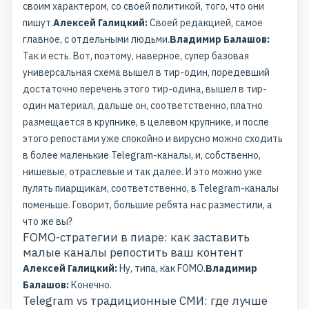
своим характером, со своей политикой, того, что они
пишут.
Алексей Галицкий:
Своей редакцией, самое
главное, с отдельными людьми.
Владимир Балашов:
Так и есть. Вот, поэтому, наверное, супер базовая
универсальная схема вышел в тир-один, поредевший
достаточно перечень этого тир-одина, вышел в тир-
один материал, дальше он, соответственно, платно
размещается в крупнике, в целевом крупнике, и после
этого репостами уже спокойно и вирусно можно сходить
в более маленькие Telegram-каналы, и, собственно,
нишевые, отраслевые и так далее. И это можно уже
пулять пиарщикам, соответственно, в Telegram-каналы
поменьше. Говорит, большие ребята нас разместили, а
что же вы?
FOMO-стратегии в пиаре: как заставить
малые каналы репостить ваш контент
Алексей Галицкий:
Ну, типа, как FOMO.
Владимир
Балашов:
Конечно.
Telegram vs традиционные СМИ: где лучше