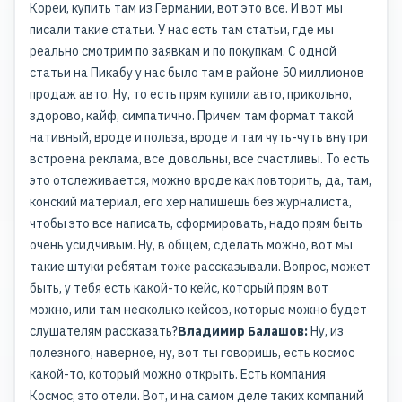
Кореи, купить там из Германии, вот это все. И вот мы
писали такие статьи. У нас есть там статьи, где мы
реально смотрим по заявкам и по покупкам. С одной
статьи на Пикабу у нас было там в районе 50 миллионов
продаж авто. Ну, то есть прям купили авто, прикольно,
здорово, кайф, симпатично. Причем там формат такой
нативный, вроде и польза, вроде и там чуть-чуть внутри
встроена реклама, все довольны, все счастливы. То есть
это отслеживается, можно вроде как повторить, да, там,
конский материал, его хер напишешь без журналиста,
чтобы это все написать, сформировать, надо прям быть
очень усидчивым. Ну, в общем, сделать можно, вот мы
такие штуки ребятам тоже рассказывали. Вопрос, может
быть, у тебя есть какой-то кейс, который прям вот
можно, или там несколько кейсов, которые можно будет
слушателям рассказать?
Владимир Балашов:
Ну, из
полезного, наверное, ну, вот ты говоришь, есть космос
какой-то, который можно открыть. Есть компания
Космос, это отели. Вот, и на самом деле таких компаний