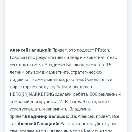
Алексей Галицкий:
Привет, это подкаст PRslon.
Говорим про результативный пиар и маркетинг. У нас
сегодня в гостях Владимир Балашов, эксперт с 15-
летним опытом в маркетинге, стратегических
диджитал, коммуникациях, рекламе. Основатель и
директор по продукту Nativity, владелец
HERO[IN]MARKETING сделали, ребята, 500 рекламных
компаний для крупняка, VTB, Libres. Это те, кого я
успел услышать и запомнить. Владимир,
привет.
Владимир Балашов:
Да, Алексей, привет. Все
так.
Алексей Галицкий:
Расскажи, пожалуйста, у нас
слушателям, что ты делаешь, что за Nativity, что за