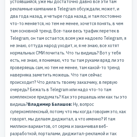
устоявшийся, уже мы достаточно давно все эти там
рекламные кампании в Telegram обсуждали, может, и
два года назад, и четыре года назад, и там постоянно
что-то меняется, но тем не менее, хочется понять, в чем
там основной тренд. Все-таки весь трафик перетек в
Telegram, он там остается, всем уже надоело Telegram, я
не знаю, оттуда народ уходит, и, я не знаю, все хотят
нормальных СМИ почитать. Что ты видишь? Вот у тебя
есть, не знаю, я понимаю, что ты там руками вряд ли это
проверяешь сам, но тем не менее, там какой-то тренд
наверняка заметить можешь. Что там сейчас
происходит? Что делать твоему заказчику, в первую
очередь? Бежать в Telegram или надо что-то там
комплексное придумать? Как это решаешь или как ты это
видишь?
Владимир Балашов:
Ну, вопрос
суперкомплексный, потому что мы когда говорим это, как
говорят, мы делаем диджитал, а что именно? И там
миллион вариантов, от серма и заканчивая веб-
разработкой, порталами, диджитал-рекламой и так