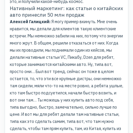
это, и получили какой-нибудь космос.
Нативный маркетинг: как статьи о китайских
авто принесли 50 млн продаж
Алексей Галицкий:
Я могу пример вкинуть. Мне очень
нравится, мы делали для клиентов такую клиентские
встречи. Мы немножко забили на них, потому что энергии
много жрут. В общем, решили отказаться от них. Когда
мы их проводили, мы поднимали один из кейсов, мы
делали нативные статьи VC, Пикабу, Dzen для ребят,
которые занимаются китайскими авто. Ну, типа вот,
просто они… Был вот тренд, сейчас он тоже в целом
остается, то, что эти все крупные дистры, они немножко
там сидели, мяли что-то на месте ровно, а ребята ушлые,
кто там быстро подсуетился, начали быстро возить, и
вот они там… Ты можешь у них купить авто под себя,
типа выгодно, быстро, замечательно, сильно лучше по
цене. И вот мы для ребят делали там нативные статьи,
типа как это сделать самим, типа вот, что там нужно
сделать, чтобы там прям купить, там, из Китая, купить из