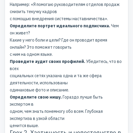
Например: «Я помогаю руководителям отделов продаж
снизить текучку кадров
с помощью внедрения системы наставничества».
Определите портрет идеального подписчика.
Чем
он живет?
Какие у него боли и цели? Где он проводит время
онлайн? Это поможет говорить
с ним на одном языке.
Проведите аудит своих профилей.
Убедитесь, что во
всех
социальных сетях указана одна и та же сфера
деятельности, использованы
одинаковые фото и описание.
Определите свою нишу.
Гораздо лучше быть
экспертом в
одном, чем знать понемногу обо всем. Глубокая
экспертиза в узкой области
ценится выше.
Грех 2. Хаотичность и непостоянство в