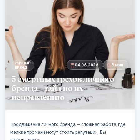
ЛИЧНЫЙ
04.06.2026
5 мин
БРЕНД
5 смертных грехов личного
бренда + гайд по их
исправлению
Продвижение личного бренда
— сложная работа, где
мелкие промахи могут стоить репутации. Вы
вкладываете