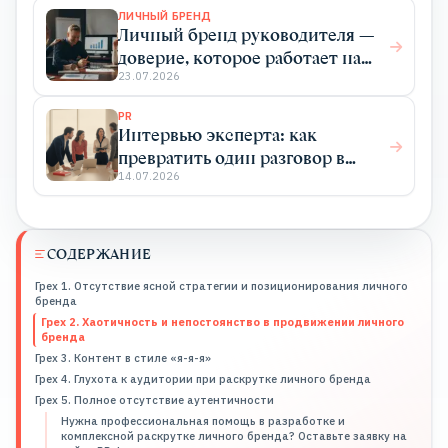
ЛИЧНЫЙ БРЕНД
Личный бренд руководителя —
доверие, которое работает на
бизнес
23.07.2026
PR
Интервью эксперта: как
превратить один разговор в
системный PR
14.07.2026
СОДЕРЖАНИЕ
Грех 1. Отсутствие ясной стратегии и позиционирования личного
бренда
Грех 2. Хаотичность и непостоянство в продвижении личного
бренда
Грех 3. Контент в стиле «я-я-я»
Грех 4. Глухота к аудитории при раскрутке личного бренда
Грех 5. Полное отсутствие аутентичности
Нужна профессиональная помощь в разработке и
комплексной раскрутке личного бренда? Оставьте заявку на