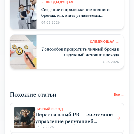
← ПРЕДЫДУЩАЯ
Создание и продвижение личного
бренда: как стать узнаваемым
экспертом в своей нише
04.06.2026
СЛЕДУЮЩАЯ →
7 способов превратить личный бренд в
надежный источник дохода
04.06.2026
Похожие статьи
Все →
ЛИЧНЫЙ БРЕНД
Персональный PR — системное
управление репутацией
эксперта для роста дохода
28.07.2026