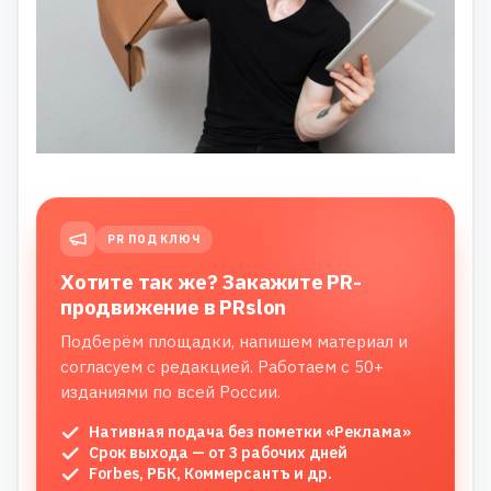
PR ПОД КЛЮЧ
Хотите так же? Закажите PR-
продвижение в PRslon
Подберём площадки, напишем материал и
согласуем с редакцией. Работаем с 50+
изданиями по всей России.
Нативная подача без пометки «Реклама»
Срок выхода — от 3 рабочих дней
Forbes, РБК, Коммерсантъ и др.