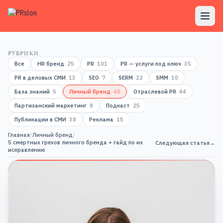
РУБРИКИ
Все
HR бренд
25
PR
101
PR — услуги под ключ
35
PR в деловых СМИ
13
SEO
7
SERM
22
SMM
10
База знаний
5
Личный бренд
40
Отраслевой PR
44
Партизанский маркетинг
8
Подкаст
25
Публикации в СМИ
38
Реклама
15
Главная
/
Личный бренд
/
5 смертных грехов личного бренда + гайд по их
Следующая статья
→
исправлению